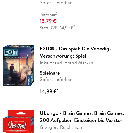
Sofort lieferbar
5
Jetzt nur
13,79 €
*
5
Statt UVP
14,99 €
EXIT® - Das Spiel: Die Venedig-
Verschwörung: Spiel
Inka Brand, Brand Markus
Spielware
Sofort lieferbar
14,99 €
*
Ubongo - Brain Games: Brain Games.
200 Aufgaben Einsteiger bis Meister
Grzegorz Rejchtman