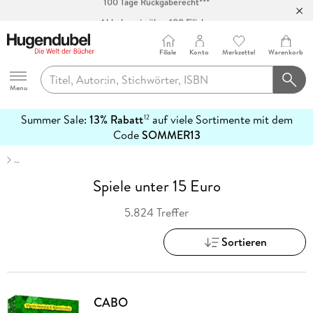
Abholung in über 100 Filialen
Filiale
Konto
Merkzettel
Warenkorb
Hugendubel
Menu
Summer Sale:
13% Rabatt
auf viele Sortimente mit dem
12
mehr
Code
SOMMER13
erfahren
…
Spiele unter 15 Euro
5.824 Treffer
Sortieren
CABO