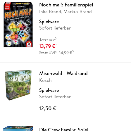
Noch mal!: Familienspiel
Inka Brand, Markus Brand
Spielware
Sofort lieferbar
5
Jetzt nur
13,79 €
*
5
Statt UVP
14,99 €
Mischwald - Waldrand
Kosch
Spielware
Sofort lieferbar
12,50 €
*
Die Crew Family: Spiel