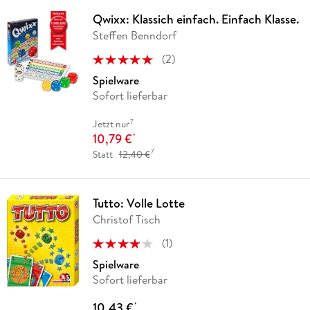
Qwixx: Klassich einfach. Einfach Klasse.
Steffen Benndorf
(
2
)
Spielware
Sofort lieferbar
7
Jetzt nur
10,79 €
*
7
Statt
12,40 €
Tutto: Volle Lotte
Christof Tisch
(
1
)
Spielware
Sofort lieferbar
10,43 €
*