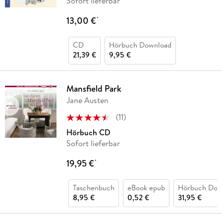
Sofort lieferbar
13,00 €
*
CD
Hörbuch Download
21,39 €
9,95 €
Mansfield Park
Jane Austen
(
11
)
Hörbuch CD
Sofort lieferbar
19,95 €
*
Taschenbuch
eBook epub
Hörbuch Dow
8,95 €
0,52 €
31,95 €