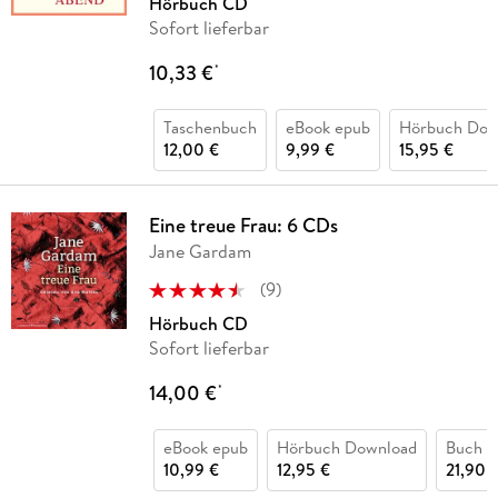
Hörbuch CD
Sofort lieferbar
10,33 €
*
Taschenbuch
eBook epub
Hörbuch Dow
12,00 €
9,99 €
15,95 €
Eine treue Frau: 6 CDs
Jane Gardam
(
9
)
Hörbuch CD
Sofort lieferbar
14,00 €
*
eBook epub
Hörbuch Download
Buch (
10,99 €
12,95 €
21,90 