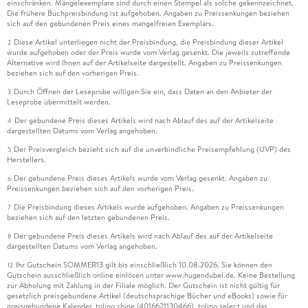
einschränken. Mängelexemplare sind durch einen Stempel als solche gekennzeichnet.
Die frühere Buchpreisbindung ist aufgehoben. Angaben zu Preissenkungen beziehen
sich auf den gebundenen Preis eines mangelfreien Exemplars.
Diese Artikel unterliegen nicht der Preisbindung, die Preisbindung dieser Artikel
2
wurde aufgehoben oder der Preis wurde vom Verlag gesenkt. Die jeweils zutreffende
Alternative wird Ihnen auf der Artikelseite dargestellt. Angaben zu Preissenkungen
beziehen sich auf den vorherigen Preis.
Durch Öffnen der Leseprobe willigen Sie ein, dass Daten an den Anbieter der
3
Leseprobe übermittelt werden.
Der gebundene Preis dieses Artikels wird nach Ablauf des auf der Artikelseite
4
dargestellten Datums vom Verlag angehoben.
Der Preisvergleich bezieht sich auf die unverbindliche Preisempfehlung (UVP) des
5
Herstellers.
Der gebundene Preis dieses Artikels wurde vom Verlag gesenkt. Angaben zu
6
Preissenkungen beziehen sich auf den vorherigen Preis.
Die Preisbindung dieses Artikels wurde aufgehoben. Angaben zu Preissenkungen
7
beziehen sich auf den letzten gebundenen Preis.
Der gebundene Preis dieses Artikels wird nach Ablauf des auf der Artikelseite
8
dargestellten Datums vom Verlag angehoben.
Ihr Gutschein SOMMER13 gilt bis einschließlich 10.08.2026. Sie können den
12
Gutschein ausschließlich online einlösen unter www.hugendubel.de. Keine Bestellung
zur Abholung mit Zahlung in der Filiale möglich. Der Gutschein ist nicht gültig für
gesetzlich preisgebundene Artikel (deutschsprachige Bücher und eBooks) sowie für
preisgebundene Kalender, tolino shine (4016621130466), tolino select und das