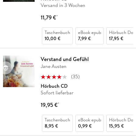
Versand in 3 Wochen
11,79 €
*
Taschenbuch
eBook epub
Hörbuch Dow
10,00 €
7,99 €
17,95 €
Verstand und Gefühl
Jane Austen
(
35
)
Hörbuch CD
Sofort lieferbar
19,95 €
*
Taschenbuch
eBook epub
Hörbuch Dow
8,95 €
0,99 €
15,95 €