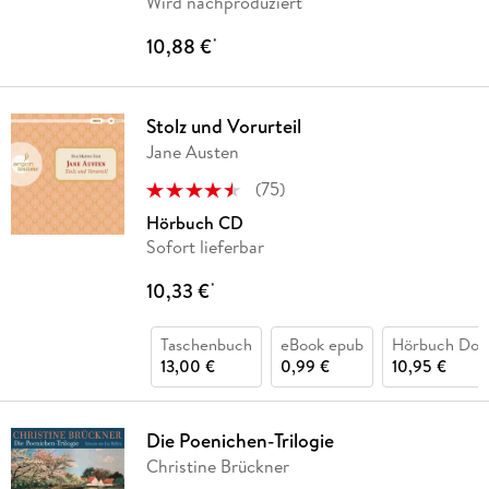
Wird nachproduziert
10,88 €
*
Stolz und Vorurteil
Jane Austen
(
75
)
Hörbuch CD
Sofort lieferbar
10,33 €
*
Taschenbuch
eBook epub
Hörbuch Dow
13,00 €
0,99 €
10,95 €
Die Poenichen-Trilogie
Christine Brückner