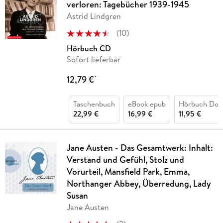
verloren: Tagebücher 1939-1945
Astrid Lindgren
(
10
)
Hörbuch CD
Sofort lieferbar
12,79 €
*
Taschenbuch
eBook epub
Hörbuch Dow
22,99 €
16,99 €
11,95 €
Jane Austen - Das Gesamtwerk: Inhalt:
Verstand und Gefühl, Stolz und
Vorurteil, Mansfield Park, Emma,
Northanger Abbey, Überredung, Lady
Susan
Jane Austen