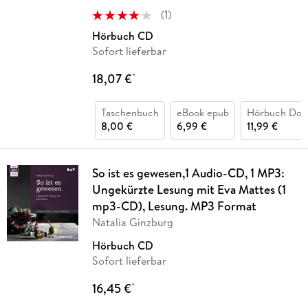
(
1
)
Hörbuch CD
Sofort lieferbar
18,07 €
*
Taschenbuch
eBook epub
Hörbuch Dow
8,00 €
6,99 €
11,99 €
So ist es gewesen,1 Audio-CD, 1 MP3:
Ungekürzte Lesung mit Eva Mattes (1
mp3-CD), Lesung. MP3 Format
Natalia Ginzburg
Hörbuch CD
Sofort lieferbar
16,45 €
*