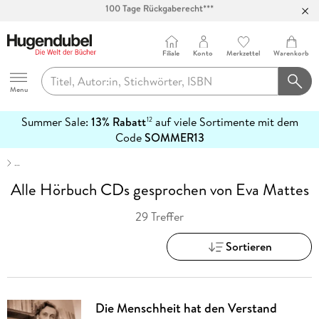
Abholung in über 100 Filialen
Filiale
Konto
Merkzettel
Warenkorb
Hugendubel
Menu
Summer Sale:
13% Rabatt
auf viele Sortimente mit dem
12
mehr
Code
SOMMER13
erfahren
…
Alle Hörbuch CDs gesprochen von Eva Mattes
29 Treffer
Sortieren
Die Menschheit hat den Verstand