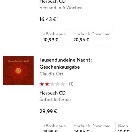
Hörbuch CD
Versand in 6 Wochen
16,43 €
*
eBook epub
Hörbuch Download
10,99 €
20,95 €
Tausendundeine Nacht:
Geschenkausgabe
Claudia Ott
(
1
)
Hörbuch CD
Sofort lieferbar
29,99 €
*
eBook epub
Hörbuch Download
Buch (
13,99 €
24,95 €
10,00 