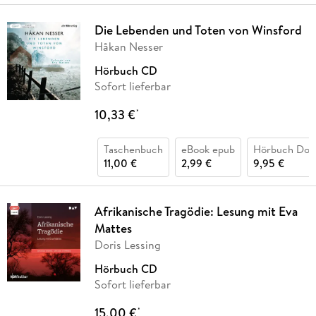
Die Lebenden und Toten von Winsford
Håkan Nesser
Hörbuch CD
Sofort lieferbar
10,33 €
*
Taschenbuch
eBook epub
Hörbuch Dow
11,00 €
2,99 €
9,95 €
Afrikanische Tragödie: Lesung mit Eva
Mattes
Doris Lessing
Hörbuch CD
Sofort lieferbar
15,00 €
*