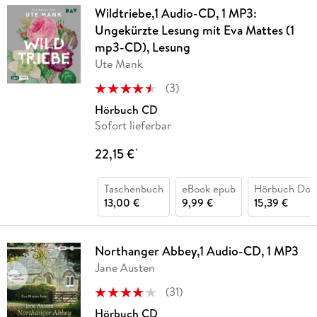
Wildtriebe,1 Audio-CD, 1 MP3:
Ungekürzte Lesung mit Eva Mattes (1
mp3-CD), Lesung
Ute Mank
(
3
)
Hörbuch CD
Sofort lieferbar
22,15 €
*
Taschenbuch
eBook epub
Hörbuch Dow
13,00 €
9,99 €
15,39 €
Northanger Abbey,1 Audio-CD, 1 MP3
Jane Austen
(
31
)
Hörbuch CD