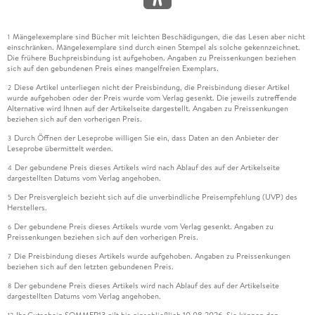
Mängelexemplare sind Bücher mit leichten Beschädigungen, die das Lesen aber nicht
1
einschränken. Mängelexemplare sind durch einen Stempel als solche gekennzeichnet.
Die frühere Buchpreisbindung ist aufgehoben. Angaben zu Preissenkungen beziehen
sich auf den gebundenen Preis eines mangelfreien Exemplars.
Diese Artikel unterliegen nicht der Preisbindung, die Preisbindung dieser Artikel
2
wurde aufgehoben oder der Preis wurde vom Verlag gesenkt. Die jeweils zutreffende
Alternative wird Ihnen auf der Artikelseite dargestellt. Angaben zu Preissenkungen
beziehen sich auf den vorherigen Preis.
Durch Öffnen der Leseprobe willigen Sie ein, dass Daten an den Anbieter der
3
Leseprobe übermittelt werden.
Der gebundene Preis dieses Artikels wird nach Ablauf des auf der Artikelseite
4
dargestellten Datums vom Verlag angehoben.
Der Preisvergleich bezieht sich auf die unverbindliche Preisempfehlung (UVP) des
5
Herstellers.
Der gebundene Preis dieses Artikels wurde vom Verlag gesenkt. Angaben zu
6
Preissenkungen beziehen sich auf den vorherigen Preis.
Die Preisbindung dieses Artikels wurde aufgehoben. Angaben zu Preissenkungen
7
beziehen sich auf den letzten gebundenen Preis.
Der gebundene Preis dieses Artikels wird nach Ablauf des auf der Artikelseite
8
dargestellten Datums vom Verlag angehoben.
Ihr Gutschein SOMMER13 gilt bis einschließlich 10.08.2026. Sie können den