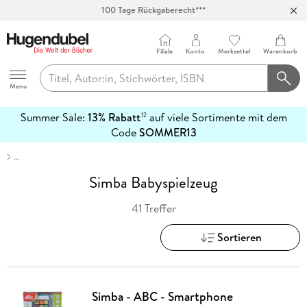
Abholung in über 100 Filialen
Filiale
Konto
Merkzettel
Warenkorb
Hugendubel
Menu
Summer Sale:
13% Rabatt
auf viele Sortimente mit dem
12
mehr
Code
SOMMER13
erfahren
…
Simba Babyspielzeug
41 Treffer
Sortieren
Simba - ABC - Smartphone