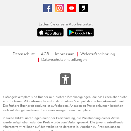
Laden Sie unsere App herunter.
Datenschutz
AGB
Impressum
Widerrufsbelehrung
Datenschutzeinstellungen
Mängelexemplare sind Bücher mit leichten Beschädigungen, die das Lesen aber nicht
1
einschränken. Mängelexemplare sind durch einen Stempel als solche gekennzeichnet.
Die frühere Buchpreisbindung ist aufgehoben. Angaben zu Preissenkungen beziehen
sich auf den gebundenen Preis eines mangelfreien Exemplars.
Diese Artikel unterliegen nicht der Preisbindung, die Preisbindung dieser Artikel
2
wurde aufgehoben oder der Preis wurde vom Verlag gesenkt. Die jeweils zutreffende
Alternative wird Ihnen auf der Artikelseite dargestellt. Angaben zu Preissenkungen
beziehen sich auf den vorherigen Preis.