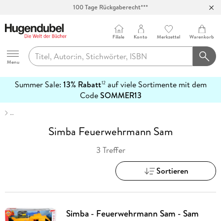
100 Tage Rückgaberecht***
Abholung in über 100 Filialen
Filiale
Konto
Merkzettel
Warenkorb
Hugendubel
Menu
Summer Sale:
13% Rabatt
auf viele Sortimente mit dem
12
mehr
Code
SOMMER13
erfahren
…
Simba Feuerwehrmann Sam
3 Treffer
Sortieren
Simba - Feuerwehrmann Sam - Sam