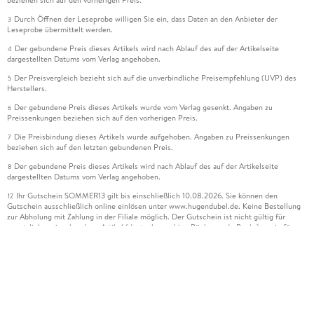
Durch Öffnen der Leseprobe willigen Sie ein, dass Daten an den Anbieter der
3
Leseprobe übermittelt werden.
Der gebundene Preis dieses Artikels wird nach Ablauf des auf der Artikelseite
4
dargestellten Datums vom Verlag angehoben.
Der Preisvergleich bezieht sich auf die unverbindliche Preisempfehlung (UVP) des
5
Herstellers.
Der gebundene Preis dieses Artikels wurde vom Verlag gesenkt. Angaben zu
6
Preissenkungen beziehen sich auf den vorherigen Preis.
Die Preisbindung dieses Artikels wurde aufgehoben. Angaben zu Preissenkungen
7
beziehen sich auf den letzten gebundenen Preis.
Der gebundene Preis dieses Artikels wird nach Ablauf des auf der Artikelseite
8
dargestellten Datums vom Verlag angehoben.
Ihr Gutschein SOMMER13 gilt bis einschließlich 10.08.2026. Sie können den
12
Gutschein ausschließlich online einlösen unter www.hugendubel.de. Keine Bestellung
zur Abholung mit Zahlung in der Filiale möglich. Der Gutschein ist nicht gültig für
gesetzlich preisgebundene Artikel (deutschsprachige Bücher und eBooks) sowie für
preisgebundene Kalender, tolino shine (4016621130466), tolino select und das
Hugendubel Hörbuch Abo. Der Gutschein ist nicht mit anderen Gutscheinen und
Geschenkkarten kombinierbar. Eine Barauszahlung ist nicht möglich. Ein Weiterverkauf
und der Handel des Gutscheincodes sind nicht gestattet.
Leider können wir die Echtheit der Kundenbewertung aufgrund der großen Zahl an
15
Einzelbewertungen nicht prüfen.