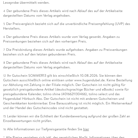
Leseprobe übermittelt werden.
Der gebundene Preis dieses Artikels wird nach Ablauf des auf der Artikelseite
4
dargestellten Datums vom Verlag angehoben.
Der Preisvergleich bezieht sich auf die unverbindliche Preisempfehlung (UVP) des
5
Herstellers.
Der gebundene Preis dieses Artikels wurde vom Verlag gesenkt. Angaben zu
6
Preissenkungen beziehen sich auf den vorherigen Preis.
Die Preisbindung dieses Artikels wurde aufgehoben. Angaben zu Preissenkungen
7
beziehen sich auf den letzten gebundenen Preis.
Der gebundene Preis dieses Artikels wird nach Ablauf des auf der Artikelseite
8
dargestellten Datums vom Verlag angehoben.
Ihr Gutschein SOMMER13 gilt bis einschließlich 10.08.2026. Sie können den
12
Gutschein ausschließlich online einlösen unter www.hugendubel.de. Keine Bestellung
zur Abholung mit Zahlung in der Filiale möglich. Der Gutschein ist nicht gültig für
gesetzlich preisgebundene Artikel (deutschsprachige Bücher und eBooks) sowie für
preisgebundene Kalender, tolino shine (4016621130466), tolino select und das
Hugendubel Hörbuch Abo. Der Gutschein ist nicht mit anderen Gutscheinen und
Geschenkkarten kombinierbar. Eine Barauszahlung ist nicht möglich. Ein Weiterverkauf
und der Handel des Gutscheincodes sind nicht gestattet.
Leider können wir die Echtheit der Kundenbewertung aufgrund der großen Zahl an
15
Einzelbewertungen nicht prüfen.
Alle Informationen zur Tiefpreisgarantie finden Sie
hier
16
Alle Preise verstehen sich inkl. der gesetzlichen MwSt. Informationen über den
*