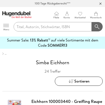
100 Tage Rückgaberecht***
Abholung in über 100 Filialen
Filiale
Konto
Merkzettel
Warenkorb
Hugendubel
Menu
Summer Sale:
13% Rabatt
auf viele Sortimente mit dem
12
mehr
Code
SOMMER13
erfahren
…
Simba Eichhorn
24 Treffer
Sortieren
Eichhorn 100003440 - Greifling Raupe