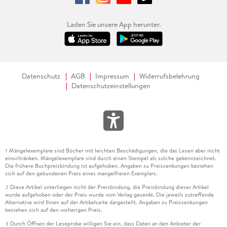
Laden Sie unsere App herunter.
Datenschutz
AGB
Impressum
Widerrufsbelehrung
Datenschutzeinstellungen
Mängelexemplare sind Bücher mit leichten Beschädigungen, die das Lesen aber nicht
1
einschränken. Mängelexemplare sind durch einen Stempel als solche gekennzeichnet.
Die frühere Buchpreisbindung ist aufgehoben. Angaben zu Preissenkungen beziehen
sich auf den gebundenen Preis eines mangelfreien Exemplars.
Diese Artikel unterliegen nicht der Preisbindung, die Preisbindung dieser Artikel
2
wurde aufgehoben oder der Preis wurde vom Verlag gesenkt. Die jeweils zutreffende
Alternative wird Ihnen auf der Artikelseite dargestellt. Angaben zu Preissenkungen
beziehen sich auf den vorherigen Preis.
Durch Öffnen der Leseprobe willigen Sie ein, dass Daten an den Anbieter der
3