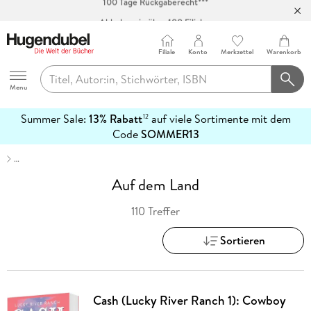
Abholung in über 100 Filialen
Filiale
Konto
Merkzettel
Warenkorb
Hugendubel
Menu
Summer Sale:
13% Rabatt
auf viele Sortimente mit dem
12
mehr
Code
SOMMER13
erfahren
…
Auf dem Land
110 Treffer
Sortieren
Cash (Lucky River Ranch 1): Cowboy