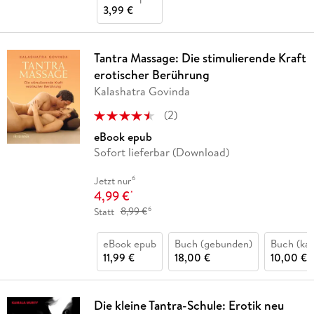
3,99 €
Tantra Massage: Die stimulierende Kraft
erotischer Berührung
Kalashatra Govinda
(
2
)
eBook epub
Sofort lieferbar (Download)
6
Jetzt nur
4,99 €
*
6
Statt
8,99 €
eBook epub
Buch (gebunden)
Buch (kar
11,99 €
18,00 €
10,00 €
Die kleine Tantra-Schule: Erotik neu