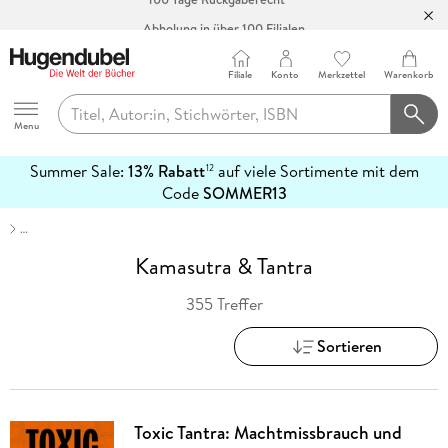
Abholung in über 100 Filialen
Filiale
Konto
Merkzettel
Warenkorb
Hugendubel
Menu
Summer Sale:
13% Rabatt
auf viele Sortimente mit dem
12
mehr
Code
SOMMER13
erfahren
…
Kamasutra & Tantra
355 Treffer
Sortieren
Toxic Tantra: Machtmissbrauch und