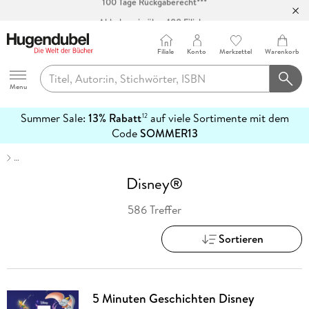
Abholung in über 100 Filialen
Filiale
Konto
Merkzettel
Warenkorb
Hugendubel
Menu
Summer Sale:
13% Rabatt
auf viele Sortimente mit dem
12
mehr
Code
SOMMER13
erfahren
…
Disney®
586 Treffer
Sortieren
5 Minuten Geschichten Disney