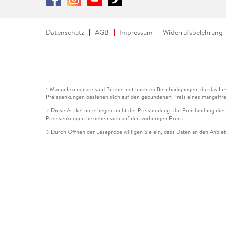
Datenschutz
AGB
Impressum
Widerrufsbelehrung
Mängelexemplare sind Bücher mit leichten Beschädigungen, die das Les
1
Preissenkungen beziehen sich auf den gebundenen Preis eines mangelfre
Diese Artikel unterliegen nicht der Preisbindung, die Preisbindung die
2
Preissenkungen beziehen sich auf den vorherigen Preis.
Durch Öffnen der Leseprobe willigen Sie ein, dass Daten an den Anbie
3
Der gebundene Preis dieses Artikels wird nach Ablauf des auf der Arti
4
Der Preisvergleich bezieht sich auf die unverbindliche Preisempfehlun
5
Der gebundene Preis dieses Artikels wurde vom Verlag gesenkt. Angabe
6
Die Preisbindung dieses Artikels wurde aufgehoben. Angaben zu Preis
7
Der gebundene Preis dieses Artikels wird nach Ablauf des auf der Arti
8
Ihr Gutschein SOMMER13 gilt bis einschließlich 10.08.2026. Sie könne
12
gültig für gesetzlich preisgebundene Artikel (deutschsprachige Bücher 