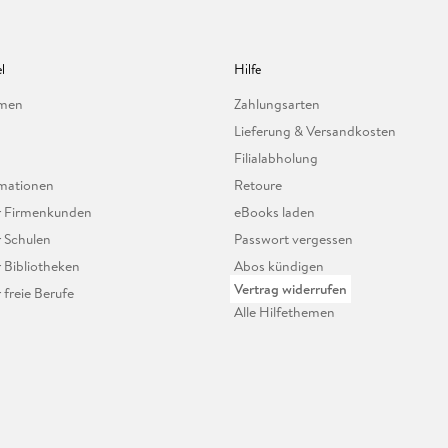
l
Hilfe
hmen
Zahlungsarten
Lieferung & Versandkosten
Filialabholung
mationen
Retoure
ür Firmenkunden
eBooks laden
r Schulen
Passwort vergessen
r Bibliotheken
Abos kündigen
Vertrag widerrufen
r freie Berufe
Alle Hilfethemen