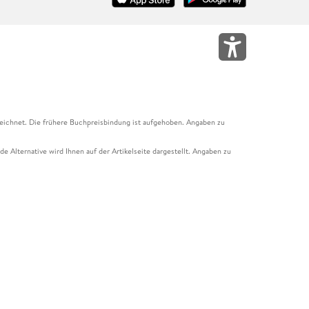
eichnet. Die frühere Buchpreisbindung ist aufgehoben. Angaben zu
e Alternative wird Ihnen auf der Artikelseite dargestellt. Angaben zu
ur Abholung mit Zahlung in der Filiale möglich. Der Gutschein ist nicht
t und das Hugendubel Hörbuch Abo. Der Gutschein ist nicht mit anderen