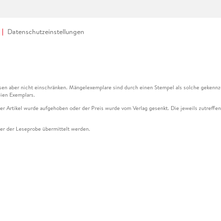
Datenschutzeinstellungen
en aber nicht einschränken. Mängelexemplare sind durch einen Stempel als solche gekennz
ien Exemplars.
ser Artikel wurde aufgehoben oder der Preis wurde vom Verlag gesenkt. Die jeweils zutreffend
ter der Leseprobe übermittelt werden.
kelseite dargestellten Datums vom Verlag angehoben.
g (UVP) des Herstellers.
n zu Preissenkungen beziehen sich auf den vorherigen Preis.
senkungen beziehen sich auf den letzten gebundenen Preis.
kelseite dargestellten Datums vom Verlag angehoben.
n den Gutschein ausschließlich online einlösen unter www.hugendubel.de. Keine Bestellung z
und eBooks) sowie für preisgebundene Kalender, tolino shine (4016621130466), tolino selec