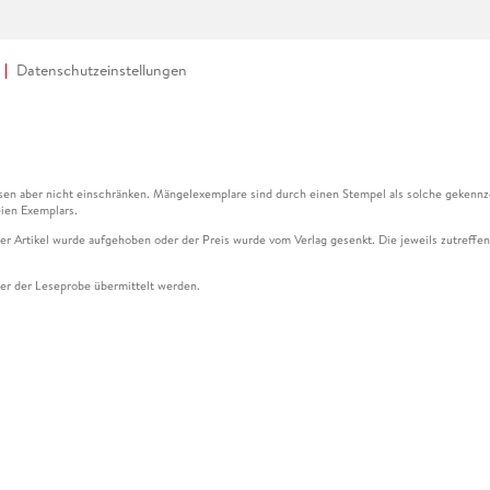
Datenschutzeinstellungen
en aber nicht einschränken. Mängelexemplare sind durch einen Stempel als solche gekennz
ien Exemplars.
ser Artikel wurde aufgehoben oder der Preis wurde vom Verlag gesenkt. Die jeweils zutreffend
ter der Leseprobe übermittelt werden.
kelseite dargestellten Datums vom Verlag angehoben.
g (UVP) des Herstellers.
n zu Preissenkungen beziehen sich auf den vorherigen Preis.
senkungen beziehen sich auf den letzten gebundenen Preis.
kelseite dargestellten Datums vom Verlag angehoben.
n den Gutschein ausschließlich online einlösen unter www.hugendubel.de. Keine Bestellung z
und eBooks) sowie für preisgebundene Kalender, tolino shine (4016621130466), tolino selec