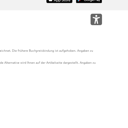
eichnet. Die frühere Buchpreisbindung ist aufgehoben. Angaben zu
e Alternative wird Ihnen auf der Artikelseite dargestellt. Angaben zu
ur Abholung mit Zahlung in der Filiale möglich. Der Gutschein ist nicht
t und das Hugendubel Hörbuch Abo. Der Gutschein ist nicht mit anderen