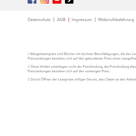
Datenschutz
AGB
Impressum
Widerrufsbelehrung
Mängelexemplare sind Bücher mit leichten Beschädigungen, die das Les
1
Preissenkungen beziehen sich auf den gebundenen Preis eines mangelfre
Diese Artikel unterliegen nicht der Preisbindung, die Preisbindung die
2
Preissenkungen beziehen sich auf den vorherigen Preis.
Durch Öffnen der Leseprobe willigen Sie ein, dass Daten an den Anbie
3
Der gebundene Preis dieses Artikels wird nach Ablauf des auf der Arti
4
Der Preisvergleich bezieht sich auf die unverbindliche Preisempfehlun
5
Der gebundene Preis dieses Artikels wurde vom Verlag gesenkt. Angabe
6
Die Preisbindung dieses Artikels wurde aufgehoben. Angaben zu Preis
7
Der gebundene Preis dieses Artikels wird nach Ablauf des auf der Arti
8
Ihr Gutschein SOMMER13 gilt bis einschließlich 10.08.2026. Sie könne
12
gültig für gesetzlich preisgebundene Artikel (deutschsprachige Bücher 