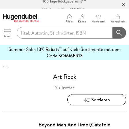
Abholung in über 100 Filialen
Filiale
Konto
Merkzettel
Warenkorb
Hugendubel
Menu
Summer Sale:
13% Rabatt
auf viele Sortimente mit dem
12
mehr
Code
SOMMER13
erfahren
…
Art Rock
55 Treffer
Sortieren
Beyond Man And Time (Gatefold