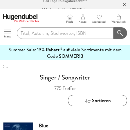
Abholung in über 100 Filialen
Filiale
Konto
Merkzettel
Warenkorb
Hugendubel
Menu
Summer Sale:
13% Rabatt
auf viele Sortimente mit dem
12
mehr
Code
SOMMER13
erfahren
…
Singer / Songwriter
775 Treffer
Sortieren
Blue