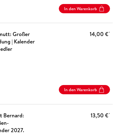
In den Warenkorb
mutt: Großer
14,00 €
*
ung | Kalender
edler
In den Warenkorb
t Bernard:
13,50 €
*
ien-
nder 2027.