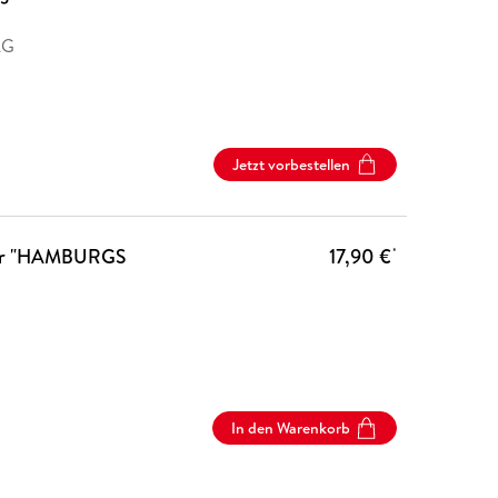
AG
Jetzt vorbestellen
er "HAMBURGS
17,90 €
*
In den Warenkorb