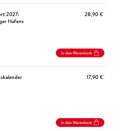
rt 2027:
28,90 €
*
rger Hafens
In den Warenkorb
kalender
17,90 €
*
In den Warenkorb