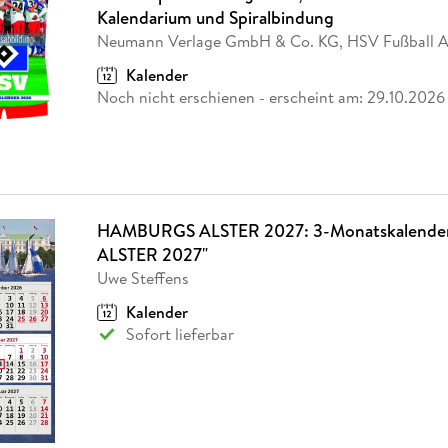
Fremdsprachige Bücher
n Lernhilfen
 Jugendbücher
eiber
Hörbuch Downloads im Bundle
Kalendarium und Spiralbindung
cher
 Vergleich
 Puzzlezubehör
Lernen
New Adult
STABILO
Taschenbücher
Neumann Verlage GmbH & Co. KG, HSV Fußball 
hilfen
hriller
 Backen
er
lender
Ratgeber
Kalender
op
hriller
Romance
Noch nicht erschienen
- erscheint am:
29.10.2026
Sachbücher
precher:innen
Science Fiction
Fremdsprachige Bücher
HAMBURGS ALSTER 2027: 3-Monatskalend
ALSTER 2027"
Uwe Steffens
Kalender
Sofort lieferbar