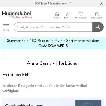
100 Tage Rückgaberecht***
Abholung in über 100 Filialen
Filiale
Konto
Merkzettel
Warenkorb
Hugendubel
Menu
Summer Sale:
13% Rabatt
auf viele Sortimente mit dem
12
mehr
Code
SOMMER13
erfahren
…
Anne Barns - Hörbücher
Es tut uns leid!
Zu dieser Kategorie sind zur Zeit leider keine Artikel
verfügbar.
Geschenkkarte - zum