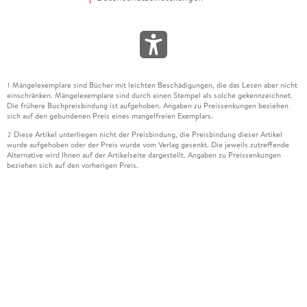
Mängelexemplare sind Bücher mit leichten Beschädigungen, die das Lesen aber nicht
1
einschränken. Mängelexemplare sind durch einen Stempel als solche gekennzeichnet.
Die frühere Buchpreisbindung ist aufgehoben. Angaben zu Preissenkungen beziehen
sich auf den gebundenen Preis eines mangelfreien Exemplars.
Diese Artikel unterliegen nicht der Preisbindung, die Preisbindung dieser Artikel
2
wurde aufgehoben oder der Preis wurde vom Verlag gesenkt. Die jeweils zutreffende
Alternative wird Ihnen auf der Artikelseite dargestellt. Angaben zu Preissenkungen
beziehen sich auf den vorherigen Preis.
Durch Öffnen der Leseprobe willigen Sie ein, dass Daten an den Anbieter der
3
Leseprobe übermittelt werden.
Der gebundene Preis dieses Artikels wird nach Ablauf des auf der Artikelseite
4
dargestellten Datums vom Verlag angehoben.
Der Preisvergleich bezieht sich auf die unverbindliche Preisempfehlung (UVP) des
5
Herstellers.
Der gebundene Preis dieses Artikels wurde vom Verlag gesenkt. Angaben zu
6
Preissenkungen beziehen sich auf den vorherigen Preis.
Die Preisbindung dieses Artikels wurde aufgehoben. Angaben zu Preissenkungen
7