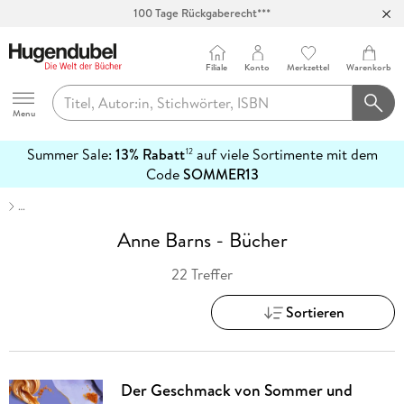
100 Tage Rückgaberecht***
Abholung in über 100 Filialen
Filiale
Konto
Merkzettel
Warenkorb
Hugendubel
Menu
Summer Sale:
13% Rabatt
auf viele Sortimente mit dem
12
mehr
Code
SOMMER13
erfahren
…
Anne Barns - Bücher
22 Treffer
Sortieren
Der Geschmack von Sommer und