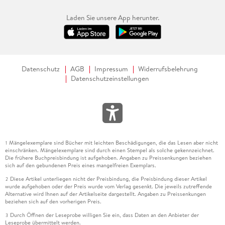
Laden Sie unsere App herunter.
Datenschutz
AGB
Impressum
Widerrufsbelehrung
Datenschutzeinstellungen
Mängelexemplare sind Bücher mit leichten Beschädigungen, die das Lesen aber nicht
1
einschränken. Mängelexemplare sind durch einen Stempel als solche gekennzeichnet.
Die frühere Buchpreisbindung ist aufgehoben. Angaben zu Preissenkungen beziehen
sich auf den gebundenen Preis eines mangelfreien Exemplars.
Diese Artikel unterliegen nicht der Preisbindung, die Preisbindung dieser Artikel
2
wurde aufgehoben oder der Preis wurde vom Verlag gesenkt. Die jeweils zutreffende
Alternative wird Ihnen auf der Artikelseite dargestellt. Angaben zu Preissenkungen
beziehen sich auf den vorherigen Preis.
Durch Öffnen der Leseprobe willigen Sie ein, dass Daten an den Anbieter der
3
Leseprobe übermittelt werden.