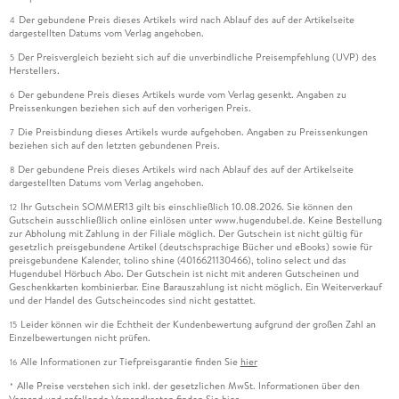
Der gebundene Preis dieses Artikels wird nach Ablauf des auf der Artikelseite
4
dargestellten Datums vom Verlag angehoben.
Der Preisvergleich bezieht sich auf die unverbindliche Preisempfehlung (UVP) des
5
Herstellers.
Der gebundene Preis dieses Artikels wurde vom Verlag gesenkt. Angaben zu
6
Preissenkungen beziehen sich auf den vorherigen Preis.
Die Preisbindung dieses Artikels wurde aufgehoben. Angaben zu Preissenkungen
7
beziehen sich auf den letzten gebundenen Preis.
Der gebundene Preis dieses Artikels wird nach Ablauf des auf der Artikelseite
8
dargestellten Datums vom Verlag angehoben.
Ihr Gutschein SOMMER13 gilt bis einschließlich 10.08.2026. Sie können den
12
Gutschein ausschließlich online einlösen unter www.hugendubel.de. Keine Bestellung
zur Abholung mit Zahlung in der Filiale möglich. Der Gutschein ist nicht gültig für
gesetzlich preisgebundene Artikel (deutschsprachige Bücher und eBooks) sowie für
preisgebundene Kalender, tolino shine (4016621130466), tolino select und das
Hugendubel Hörbuch Abo. Der Gutschein ist nicht mit anderen Gutscheinen und
Geschenkkarten kombinierbar. Eine Barauszahlung ist nicht möglich. Ein Weiterverkauf
und der Handel des Gutscheincodes sind nicht gestattet.
Leider können wir die Echtheit der Kundenbewertung aufgrund der großen Zahl an
15
Einzelbewertungen nicht prüfen.
Alle Informationen zur Tiefpreisgarantie finden Sie
hier
16
Alle Preise verstehen sich inkl. der gesetzlichen MwSt. Informationen über den
*
Versand und anfallende Versandkosten finden Sie
hier