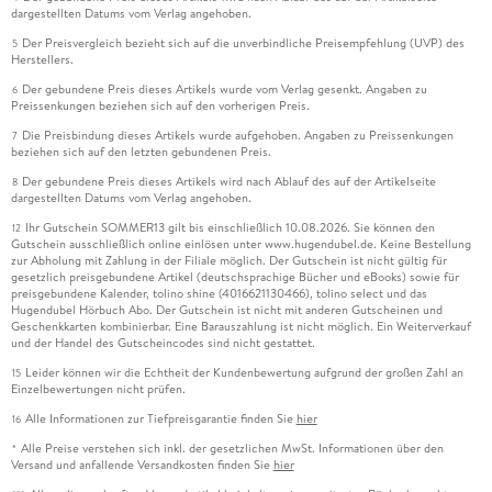
dargestellten Datums vom Verlag angehoben.
Der Preisvergleich bezieht sich auf die unverbindliche Preisempfehlung (UVP) des
5
Herstellers.
Der gebundene Preis dieses Artikels wurde vom Verlag gesenkt. Angaben zu
6
Preissenkungen beziehen sich auf den vorherigen Preis.
Die Preisbindung dieses Artikels wurde aufgehoben. Angaben zu Preissenkungen
7
beziehen sich auf den letzten gebundenen Preis.
Der gebundene Preis dieses Artikels wird nach Ablauf des auf der Artikelseite
8
dargestellten Datums vom Verlag angehoben.
Ihr Gutschein SOMMER13 gilt bis einschließlich 10.08.2026. Sie können den
12
Gutschein ausschließlich online einlösen unter www.hugendubel.de. Keine Bestellung
zur Abholung mit Zahlung in der Filiale möglich. Der Gutschein ist nicht gültig für
gesetzlich preisgebundene Artikel (deutschsprachige Bücher und eBooks) sowie für
preisgebundene Kalender, tolino shine (4016621130466), tolino select und das
Hugendubel Hörbuch Abo. Der Gutschein ist nicht mit anderen Gutscheinen und
Geschenkkarten kombinierbar. Eine Barauszahlung ist nicht möglich. Ein Weiterverkauf
und der Handel des Gutscheincodes sind nicht gestattet.
Leider können wir die Echtheit der Kundenbewertung aufgrund der großen Zahl an
15
Einzelbewertungen nicht prüfen.
Alle Informationen zur Tiefpreisgarantie finden Sie
hier
16
Alle Preise verstehen sich inkl. der gesetzlichen MwSt. Informationen über den
*
Versand und anfallende Versandkosten finden Sie
hier