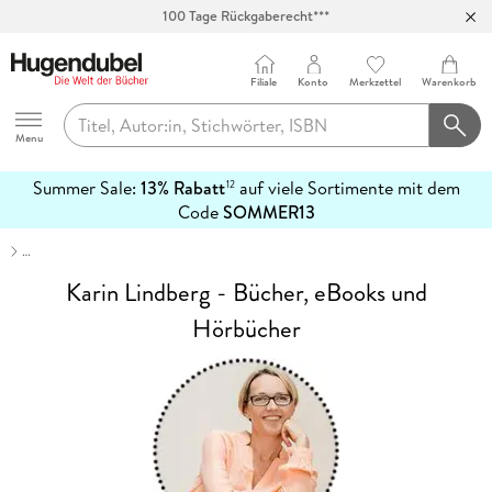
100 Tage Rückgaberecht***
Abholung in über 100 Filialen
Filiale
Konto
Merkzettel
Warenkorb
Hugendubel
Menu
Summer Sale:
13% Rabatt
auf viele Sortimente mit dem
12
mehr
Code
SOMMER13
erfahren
…
Karin Lindberg - Bücher, eBooks und
Hörbücher