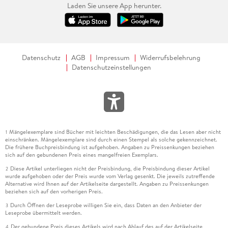
Laden Sie unsere App herunter.
Datenschutz
AGB
Impressum
Widerrufsbelehrung
Datenschutzeinstellungen
Mängelexemplare sind Bücher mit leichten Beschädigungen, die das Lesen aber nicht
1
einschränken. Mängelexemplare sind durch einen Stempel als solche gekennzeichnet.
Die frühere Buchpreisbindung ist aufgehoben. Angaben zu Preissenkungen beziehen
sich auf den gebundenen Preis eines mangelfreien Exemplars.
Diese Artikel unterliegen nicht der Preisbindung, die Preisbindung dieser Artikel
2
wurde aufgehoben oder der Preis wurde vom Verlag gesenkt. Die jeweils zutreffende
Alternative wird Ihnen auf der Artikelseite dargestellt. Angaben zu Preissenkungen
beziehen sich auf den vorherigen Preis.
Durch Öffnen der Leseprobe willigen Sie ein, dass Daten an den Anbieter der
3
Leseprobe übermittelt werden.
Der gebundene Preis dieses Artikels wird nach Ablauf des auf der Artikelseite
4