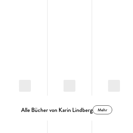
kennen sich bereits . . .
Eine romantische Geschichte über zwei Menschen, die
feststellen, dass das Leben manchmal die besten Pointen
bereithält - wenn wir nur mutig genug sind, das Mikrofon
auszuschalten und zuzuhören.
Alle Bücher von Karin Lindberg
Mehr