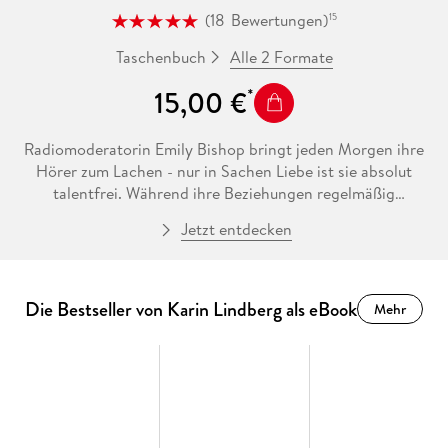
(
18
Bewertungen
)
15
Alle 2 Formate
Taschenbuch
15,00 €
Radiomoderatorin Emily Bishop bringt jeden Morgen ihre
Hörer zum Lachen - nur in Sachen Liebe ist sie absolut
talentfrei. Während ihre Beziehungen regelmäßig
spektakulär scheitern, beschert ihr eine neue Rubrik in der
Jetzt entdecken
Show endlich den ersehnten Karriereschub. Doch dann soll
Emily für ihren Traumjob ausgerechnet den Mann
interviewen, den sie täglich vor laufendem Mikrofon durch
den Kakao zieht . . .
Die Bestseller von Karin Lindberg als eBook
Mehr
Hotelmagnat Sven Lundström steht unter Druck: Sein
neuestes Luxusprojekt gerät ins Wanken, die Investoren
springen ab und eine freche Radiomoderatorin macht ihn
täglich zur Zielscheibe ihres Spotts. Als der attraktive
Schwede bei einer Inhouse-Reportage unvorbereitet auf
Emily trifft, ist das Chaos vorprogrammiert, denn die beiden