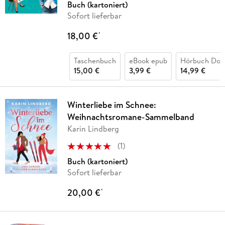
Buch (kartoniert)
Sofort lieferbar
18,00 €
*
Taschenbuch
eBook epub
Hörbuch Dow
15,00 €
3,99 €
14,99 €
Winterliebe im Schnee:
Weihnachtsromane-Sammelband
Karin Lindberg
(
1
)
Buch (kartoniert)
Sofort lieferbar
20,00 €
*