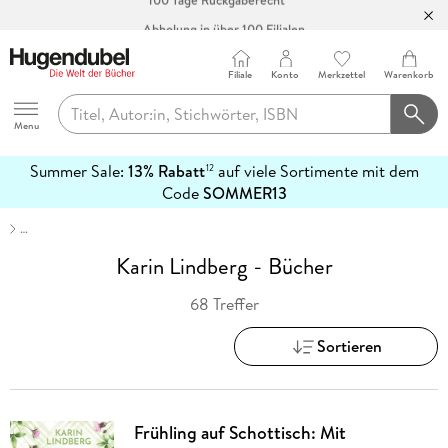
Abholung in über 100 Filialen
Filiale
Konto
Merkzettel
Warenkorb
Hugendubel
Menu
Summer Sale:
13% Rabatt
auf viele Sortimente mit dem
12
mehr
Code
SOMMER13
erfahren
…
Karin Lindberg - Bücher
68 Treffer
Sortieren
Frühling auf Schottisch: Mit