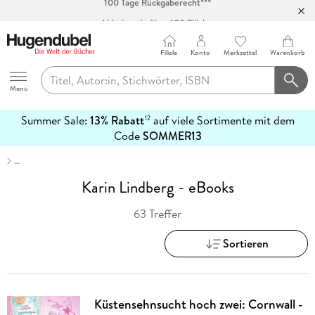
Abholung in über 100 Filialen
Filiale
Konto
Merkzettel
Warenkorb
Hugendubel
Menu
Summer Sale:
13% Rabatt
auf viele Sortimente mit dem
12
mehr
Code
SOMMER13
erfahren
…
Karin Lindberg - eBooks
63 Treffer
Sortieren
Küstensehnsucht hoch zwei: Cornwall -