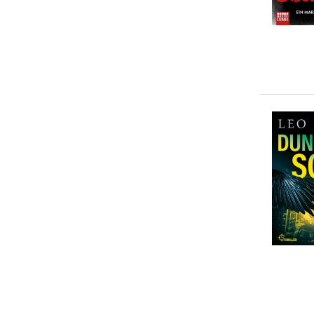
10-20 €
(
14
)
20-50 €
(
0
)
> 50 €
(
0
)