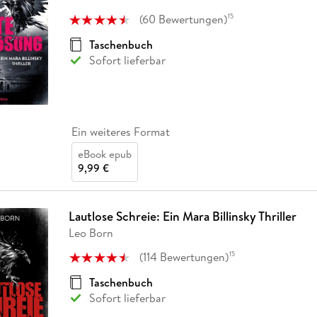
Fremdsprachige Bücher
n Lernhilfen
 Jugendbücher
eiber
Hörbuch Downloads im Bundle
cher
 Vergleich
 Puzzlezubehör
Lernen
New Adult
STABILO
(
60
Bewertungen
)
15
Taschenbücher
hilfen
hriller
 Backen
er
lender
Ratgeber
Taschenbuch
op
Sofort lieferbar
hriller
Romance
Sachbücher
precher:innen
Science Fiction
Fremdsprachige Bücher
Ein weiteres Format
eBook epub
9,99 €
Lautlose Schreie: Ein Mara Billinsky Thriller
Leo Born
(
114
Bewertungen
)
15
Taschenbuch
Sofort lieferbar