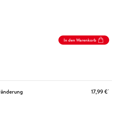
In den Warenkorb
eränderung
17,99 €
*