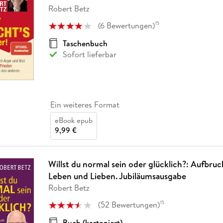
Fremdsprachige Bücher
n Lernhilfen
 Jugendbücher
eiber
Hörbuch Downloads im Bundle
Robert Betz
cher
 Vergleich
 Puzzlezubehör
Lernen
New Adult
STABILO
Taschenbücher
hilfen
hriller
(
6
Bewertungen
)
15
 Backen
er
lender
Ratgeber
op
Taschenbuch
hriller
Romance
Sofort lieferbar
Sachbücher
precher:innen
Science Fiction
Fremdsprachige Bücher
Ein weiteres Format
eBook epub
9,99 €
Willst du normal sein oder glücklich?: Aufbruc
Leben und Lieben. Jubiläumsausgabe
Robert Betz
(
52
Bewertungen
)
15
Buch (kartoniert)