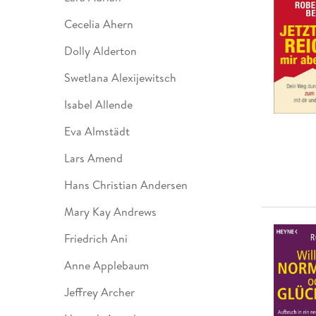
Leseempfehlung
eBook Abonnement
Postkarten
Westerman
Kinder- &
Kugelschr
Hörbuchsprecher
Günstige Spielwaren
Wochenkalender
Kinderbü
Romane
Geräte im
Puzzles &
Schule & 
Cecelia Ahern
Buchtrends auf Social Media
eBooks verschenken
Klett Lern
Krimis & T
Buchkalender
Kochen &
Sachbüch
Sprachka
Dolly Alderton
büchermenschen
Duden Sh
Romane
Krimis & T
Top Autor:innen
Hörspiele
Swetlana Alexijewitsch
Manga
Top Serien
Hörbuchs
Isabel Allende
Gebrauchtbuch
Eva Almstädt
Lars Amend
Hans Christian Andersen
Mary Kay Andrews
Friedrich Ani
Anne Applebaum
Jeffrey Archer