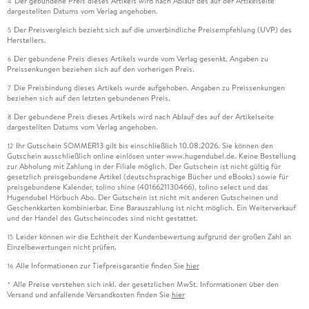
Der gebundene Preis dieses Artikels wird nach Ablauf des auf der Artikelseite
4
dargestellten Datums vom Verlag angehoben.
Der Preisvergleich bezieht sich auf die unverbindliche Preisempfehlung (UVP) des
5
Herstellers.
Der gebundene Preis dieses Artikels wurde vom Verlag gesenkt. Angaben zu
6
Preissenkungen beziehen sich auf den vorherigen Preis.
Die Preisbindung dieses Artikels wurde aufgehoben. Angaben zu Preissenkungen
7
beziehen sich auf den letzten gebundenen Preis.
Der gebundene Preis dieses Artikels wird nach Ablauf des auf der Artikelseite
8
dargestellten Datums vom Verlag angehoben.
Ihr Gutschein SOMMER13 gilt bis einschließlich 10.08.2026. Sie können den
12
Gutschein ausschließlich online einlösen unter www.hugendubel.de. Keine Bestellung
zur Abholung mit Zahlung in der Filiale möglich. Der Gutschein ist nicht gültig für
gesetzlich preisgebundene Artikel (deutschsprachige Bücher und eBooks) sowie für
preisgebundene Kalender, tolino shine (4016621130466), tolino select und das
Hugendubel Hörbuch Abo. Der Gutschein ist nicht mit anderen Gutscheinen und
Geschenkkarten kombinierbar. Eine Barauszahlung ist nicht möglich. Ein Weiterverkauf
und der Handel des Gutscheincodes sind nicht gestattet.
Leider können wir die Echtheit der Kundenbewertung aufgrund der großen Zahl an
15
Einzelbewertungen nicht prüfen.
Alle Informationen zur Tiefpreisgarantie finden Sie
hier
16
Alle Preise verstehen sich inkl. der gesetzlichen MwSt. Informationen über den
*
Versand und anfallende Versandkosten finden Sie
hier