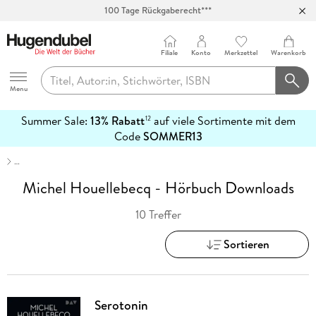
100 Tage Rückgaberecht***
Abholung in über 100 Filialen
Filiale
Konto
Merkzettel
Warenkorb
Hugendubel
Menu
Summer Sale:
13% Rabatt
auf viele Sortimente mit dem
12
mehr
Code
SOMMER13
erfahren
…
Michel Houellebecq - Hörbuch Downloads
10 Treffer
Sortieren
Serotonin