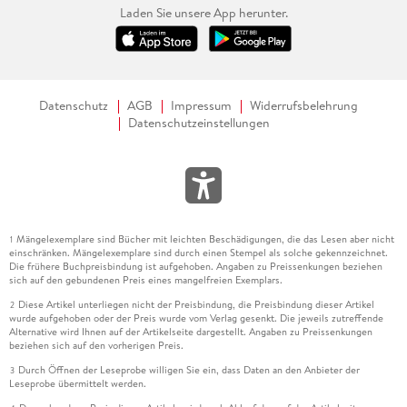
Laden Sie unsere App herunter.
Datenschutz
AGB
Impressum
Widerrufsbelehrung
Datenschutzeinstellungen
Mängelexemplare sind Bücher mit leichten Beschädigungen, die das Lesen aber nicht
1
einschränken. Mängelexemplare sind durch einen Stempel als solche gekennzeichnet.
Die frühere Buchpreisbindung ist aufgehoben. Angaben zu Preissenkungen beziehen
sich auf den gebundenen Preis eines mangelfreien Exemplars.
Diese Artikel unterliegen nicht der Preisbindung, die Preisbindung dieser Artikel
2
wurde aufgehoben oder der Preis wurde vom Verlag gesenkt. Die jeweils zutreffende
Alternative wird Ihnen auf der Artikelseite dargestellt. Angaben zu Preissenkungen
beziehen sich auf den vorherigen Preis.
Durch Öffnen der Leseprobe willigen Sie ein, dass Daten an den Anbieter der
3
Leseprobe übermittelt werden.