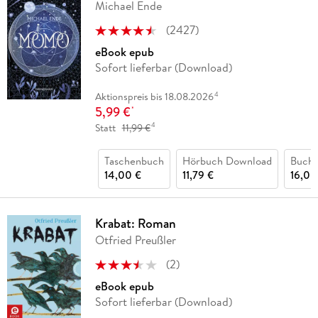
Michael Ende
(
2427
)
eBook epub
Sofort lieferbar (Download)
4
Aktionspreis bis 18.08.2026
5,99 €
*
4
Statt
11,99 €
Taschenbuch
Hörbuch Download
Buch 
14,00 €
11,79 €
16,00
Krabat: Roman
Otfried Preußler
(
2
)
eBook epub
Sofort lieferbar (Download)