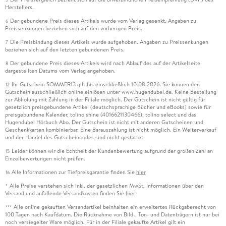
Herstellers.
Der gebundene Preis dieses Artikels wurde vom Verlag gesenkt. Angaben zu
6
Preissenkungen beziehen sich auf den vorherigen Preis.
Die Preisbindung dieses Artikels wurde aufgehoben. Angaben zu Preissenkungen
7
beziehen sich auf den letzten gebundenen Preis.
Der gebundene Preis dieses Artikels wird nach Ablauf des auf der Artikelseite
8
dargestellten Datums vom Verlag angehoben.
Ihr Gutschein SOMMER13 gilt bis einschließlich 10.08.2026. Sie können den
12
Gutschein ausschließlich online einlösen unter www.hugendubel.de. Keine Bestellung
zur Abholung mit Zahlung in der Filiale möglich. Der Gutschein ist nicht gültig für
gesetzlich preisgebundene Artikel (deutschsprachige Bücher und eBooks) sowie für
preisgebundene Kalender, tolino shine (4016621130466), tolino select und das
Hugendubel Hörbuch Abo. Der Gutschein ist nicht mit anderen Gutscheinen und
Geschenkkarten kombinierbar. Eine Barauszahlung ist nicht möglich. Ein Weiterverkauf
und der Handel des Gutscheincodes sind nicht gestattet.
Leider können wir die Echtheit der Kundenbewertung aufgrund der großen Zahl an
15
Einzelbewertungen nicht prüfen.
Alle Informationen zur Tiefpreisgarantie finden Sie
hier
16
Alle Preise verstehen sich inkl. der gesetzlichen MwSt. Informationen über den
*
Versand und anfallende Versandkosten finden Sie
hier
Alle online gekauften Versandartikel beinhalten ein erweitertes Rückgaberecht von
***
100 Tagen nach Kaufdatum. Die Rücknahme von Bild-, Ton- und Datenträgern ist nur bei
noch versiegelter Ware möglich. Für in der Filiale gekaufte Artikel gilt ein