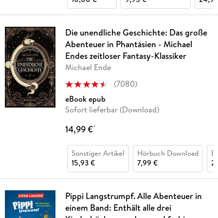
Die unendliche Geschichte: Das große
Abenteuer in Phantásien - Michael
Endes zeitloser Fantasy-Klassiker
Michael Ende
(
7080
)
eBook epub
Sofort lieferbar (Download)
14,99 €
*
Sonstiger Artikel
Hörbuch Download
B
15,93 €
7,99 €
2
Pippi Langstrumpf. Alle Abenteuer in
einem Band: Enthält alle drei