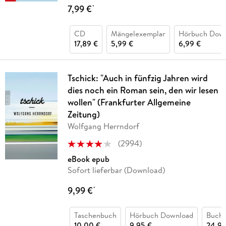
7,99 €
*
CD
Mängelexemplar
Hörbuch Dow
17,89 €
5,99 €
6,99 €
Tschick: "Auch in fünfzig Jahren wird
dies noch ein Roman sein, den wir lesen
wollen" (Frankfurter Allgemeine
Zeitung)
Wolfgang Herrndorf
(
2994
)
eBook epub
Sofort lieferbar (Download)
9,99 €
*
Taschenbuch
Hörbuch Download
Buch 
10,00 €
9,95 €
24,95