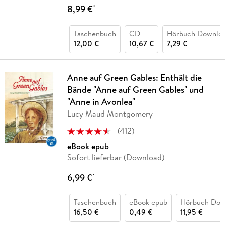
8,99 €
*
Taschenbuch
CD
Hörbuch Downlo
12,00 €
10,67 €
7,29 €
Anne auf Green Gables: Enthält die
Bände "Anne auf Green Gables" und
"Anne in Avonlea"
Lucy Maud Montgomery
(
412
)
eBook epub
Sofort lieferbar (Download)
6,99 €
*
Taschenbuch
eBook epub
Hörbuch Dow
16,50 €
0,49 €
11,95 €