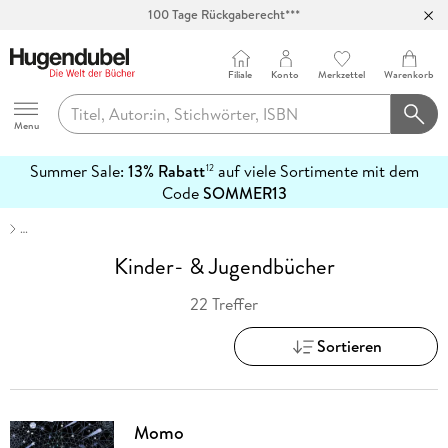
Abholung in über 100 Filialen
Filiale
Konto
Merkzettel
Warenkorb
Hugendubel
Menu
Summer Sale:
13% Rabatt
auf viele Sortimente mit dem
12
mehr
Code
SOMMER13
erfahren
…
Kinder- & Jugendbücher
22 Treffer
Sortieren
Momo