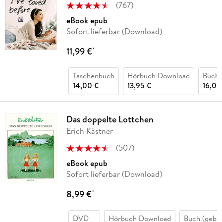
(
767
)
eBook epub
Sofort lieferbar (Download)
11,99 €
*
Taschenbuch
Hörbuch Download
Buch 
14,00 €
13,95 €
16,00
Das doppelte Lottchen
Erich Kästner
(
507
)
eBook epub
Sofort lieferbar (Download)
8,99 €
*
DVD
Hörbuch Download
Buch (gebu