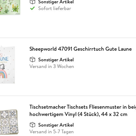
Sonstiger Artikel
Fremdsprachige Bücher
n Lernhilfen
 Jugendbücher
eiber
Hörbuch Downloads im Bundle
cher
 Vergleich
 Puzzlezubehör
Lernen
New Adult
STABILO
Sofort lieferbar
Taschenbücher
hilfen
hriller
 Backen
er
lender
Ratgeber
op
hriller
Romance
Sachbücher
precher:innen
Science Fiction
Sheepworld 47091 Geschirrtuch Gute Laune
Fremdsprachige Bücher
Sonstiger Artikel
Versand in 3 Wochen
Tischsetmacher Tischsets Fliesenmuster in bei
hochwertigem Vinyl (4 Stück), 44 x 32 cm
Sonstiger Artikel
Versand in 5-7 Tagen