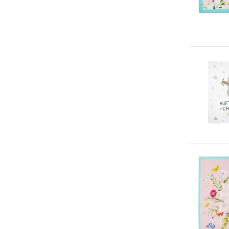
0-5 €
(
0
)
Versand in wenigen Tagen
5-10 €
(
13
)
(
78
)
10-20 €
(
60
)
Versand in mehreren Wochen
(
8
)
20-50 €
(
55
)
> 50 €
(
0
)