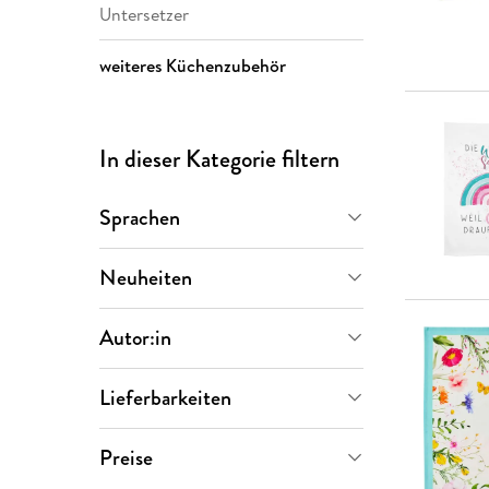
Untersetzer
weiteres Küchenzubehör
In dieser Kategorie filtern
Sprachen
Deutsch
(
24
)
Neuheiten
Demnächst
(
7
)
Autor:in
Letzte 90 Tage
(
3
)
Dani Müller
(
1
)
Lieferbarkeiten
Rotraut Susanne Berner
(
1
)
Sofort verfügbar
(
35
)
Preise
Vorbestellbar
(
7
)