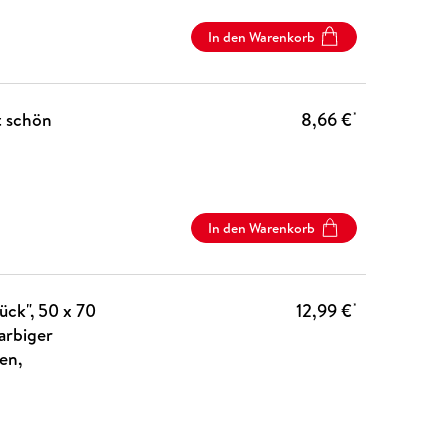
In den Warenkorb
t schön
8,66 €
*
In den Warenkorb
ck", 50 x 70
12,99 €
*
arbiger
en,