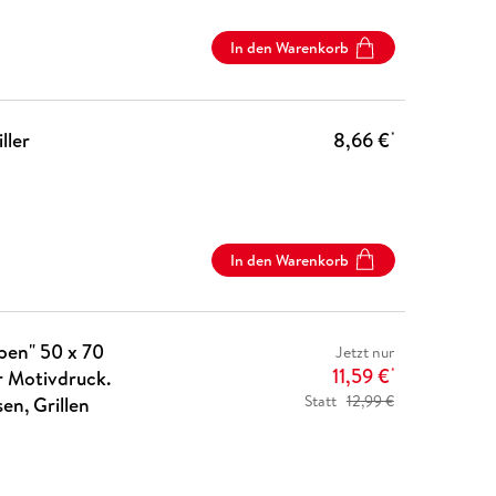
In den Warenkorb
ller
8,66 €
*
In den Warenkorb
ben" 50 x 70
Jetzt nur
11,59 €
r Motivdruck.
*
Statt
12,99 €
n, Grillen