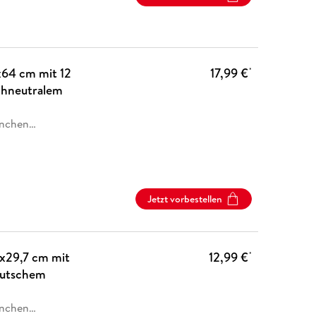
64 cm mit 12
17,99 €
*
achneutralem
nchen
…
Jetzt vorbestellen
x29,7 cm mit
12,99 €
*
deutschem
nchen
…