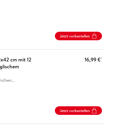
Jetzt vorbestellen
1x42 cm mit 12
16,99 €
*
nglischem
nchen
…
Jetzt vorbestellen