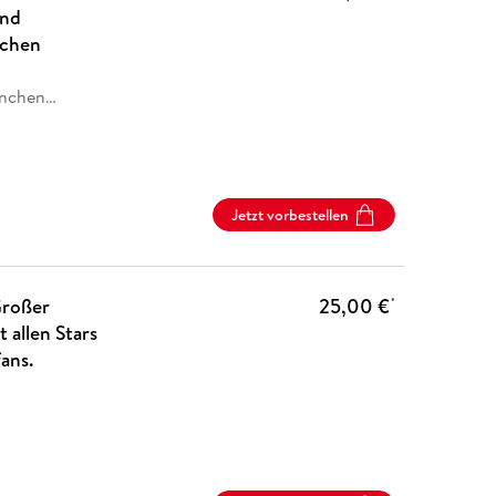
und
schen
nchen
…
Jetzt vorbestellen
Großer
25,00 €
*
 allen Stars
ans.