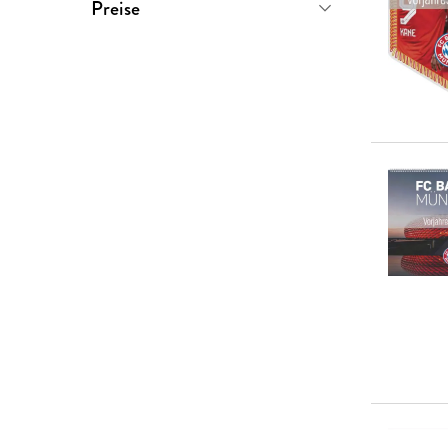
Co. KG
(
4
)
Preise
0-5 €
(
0
)
5-10 €
(
1
)
10-20 €
(
6
)
20-50 €
(
2
)
> 50 €
(
0
)