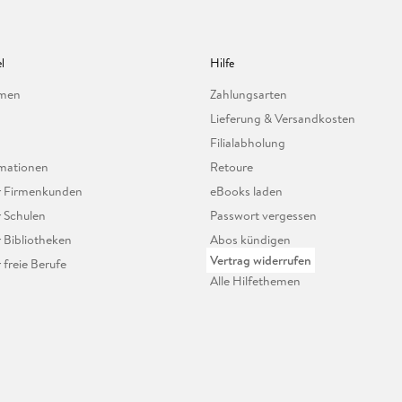
l
Hilfe
hmen
Zahlungsarten
Lieferung & Versandkosten
Filialabholung
mationen
Retoure
ür Firmenkunden
eBooks laden
r Schulen
Passwort vergessen
r Bibliotheken
Abos kündigen
Vertrag widerrufen
r freie Berufe
Alle Hilfethemen