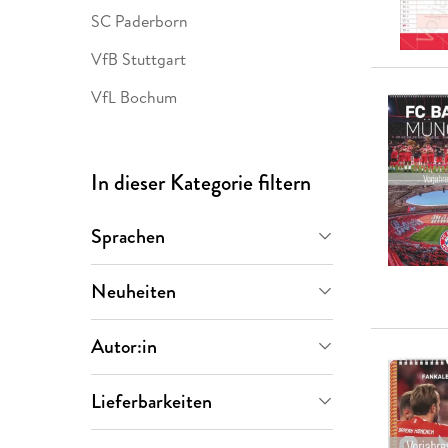
SC Paderborn
VfB Stuttgart
VfL Bochum
In dieser Kategorie filtern
Sprachen
Deutsch
(
9
)
Neuheiten
Demnächst
(
9
)
Autor:in
FC. Bayern München AG
(
5
)
Lieferbarkeiten
Neumann Verlage GmbH. &
Vorbestellbar
(
9
)