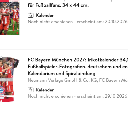
Fremdsprachige Bücher
n Lernhilfen
 Jugendbücher
eiber
Hörbuch Downloads im Bundle
für Fußballfans. 34 x 44 cm.
cher
 Vergleich
 Puzzlezubehör
Lernen
New Adult
STABILO
Taschenbücher
hilfen
hriller
Kalender
 Backen
er
lender
Ratgeber
Noch nicht erschienen
- erscheint am:
20.10.2026
op
hriller
Romance
Sachbücher
precher:innen
Science Fiction
Fremdsprachige Bücher
FC Bayern München 2027: Trikotkalender 34,
Fußballspieler-Fotografien, deutschem und e
Kalendarium und Spiralbindung
Neumann Verlage GmbH & Co. KG, FC Bayern Mü
Kalender
Noch nicht erschienen
- erscheint am:
29.10.2026