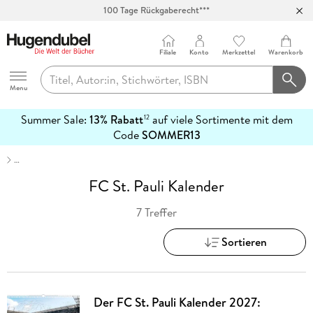
100 Tage Rückgaberecht***
Abholung in über 100 Filialen
Filiale
Konto
Merkzettel
Warenkorb
Hugendubel
Menu
Summer Sale:
13% Rabatt
auf viele Sortimente mit dem
12
mehr
Code
SOMMER13
erfahren
…
FC St. Pauli Kalender
7 Treffer
Sortieren
Der FC St. Pauli Kalender 2027: