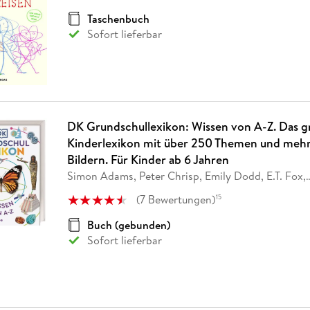
Fremdsprachige Bücher
n Lernhilfen
 Jugendbücher
eiber
Hörbuch Downloads im Bundle
cher
 Vergleich
 Puzzlezubehör
Lernen
New Adult
STABILO
Taschenbuch
Taschenbücher
hilfen
hriller
Sofort lieferbar
 Backen
er
lender
Ratgeber
op
hriller
Romance
Sachbücher
precher:innen
Science Fiction
DK Grundschullexikon: Wissen von A-Z. Das 
Fremdsprachige Bücher
Kinderlexikon mit über 250 Themen und mehr 
Bildern. Für Kinder ab 6 Jahren
Simon Adams, Peter Chrisp, Emily Dodd, E.T. Fox,
(
7
Bewertungen
)
15
Buch (gebunden)
Sofort lieferbar