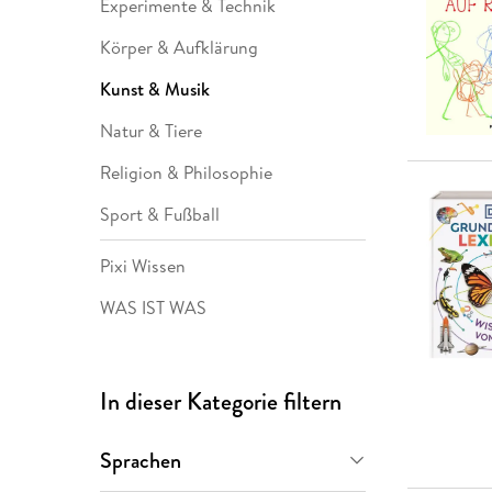
Experimente & Technik
Leseempfehlung
eBook Abonnement
Postkarten
Westerman
Kinder- &
Kugelschr
Hörbuchsprecher
Günstige Spielwaren
Wochenkalender
Kinderbü
Romane
Geräte im
Puzzles &
Schule & 
Körper & Aufklärung
Buchtrends auf Social Media
eBooks verschenken
Klett Lern
Krimis & T
Buchkalender
Kochen &
Sachbüch
Sprachka
büchermenschen
Duden Sh
Romane
Kunst & Musik
Krimis & T
Top Autor:innen
Hörspiele
Natur & Tiere
Manga
Top Serien
Hörbuchs
Religion & Philosophie
Gebrauchtbuch
Sport & Fußball
Pixi Wissen
WAS IST WAS
In dieser Kategorie filtern
Sprachen