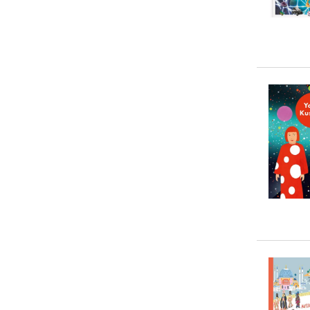
Mary Richards
(
3
)
Alice Harman
(
2
)
Angela Wenzel
(
2
)
... weitere Autor:in suchen