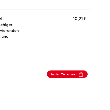
l-
10,21 €
*
achiger
ivierenden
n und
In den Warenkorb