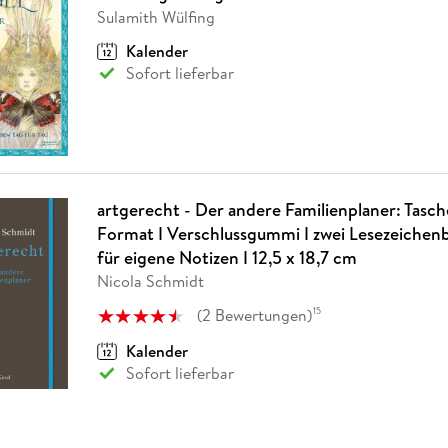
Fremdsprachige Bücher
n Lernhilfen
 Jugendbücher
eiber
Hörbuch Downloads im Bundle
Sulamith Wülfing
cher
 Vergleich
 Puzzlezubehör
Lernen
New Adult
STABILO
Taschenbücher
hilfen
hriller
Kalender
 Backen
er
lender
Ratgeber
Sofort lieferbar
op
hriller
Romance
Sachbücher
precher:innen
Science Fiction
Fremdsprachige Bücher
artgerecht - Der andere Familienplaner: Tasc
Format I Verschlussgummi I zwei Lesezeichenb
für eigene Notizen I 12,5 x 18,7 cm
Nicola Schmidt
(
2
Bewertungen
)
15
Kalender
Sofort lieferbar