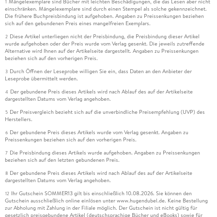
Mängelexemplare sind Bücher mit leichten Beschädigungen, die das Lesen aber nicht
1
einschränken. Mängelexemplare sind durch einen Stempel als solche gekennzeichnet.
Die frühere Buchpreisbindung ist aufgehoben. Angaben zu Preissenkungen beziehen
sich auf den gebundenen Preis eines mangelfreien Exemplars.
Diese Artikel unterliegen nicht der Preisbindung, die Preisbindung dieser Artikel
2
wurde aufgehoben oder der Preis wurde vom Verlag gesenkt. Die jeweils zutreffende
Alternative wird Ihnen auf der Artikelseite dargestellt. Angaben zu Preissenkungen
beziehen sich auf den vorherigen Preis.
Durch Öffnen der Leseprobe willigen Sie ein, dass Daten an den Anbieter der
3
Leseprobe übermittelt werden.
Der gebundene Preis dieses Artikels wird nach Ablauf des auf der Artikelseite
4
dargestellten Datums vom Verlag angehoben.
Der Preisvergleich bezieht sich auf die unverbindliche Preisempfehlung (UVP) des
5
Herstellers.
Der gebundene Preis dieses Artikels wurde vom Verlag gesenkt. Angaben zu
6
Preissenkungen beziehen sich auf den vorherigen Preis.
Die Preisbindung dieses Artikels wurde aufgehoben. Angaben zu Preissenkungen
7
beziehen sich auf den letzten gebundenen Preis.
Der gebundene Preis dieses Artikels wird nach Ablauf des auf der Artikelseite
8
dargestellten Datums vom Verlag angehoben.
Ihr Gutschein SOMMER13 gilt bis einschließlich 10.08.2026. Sie können den
12
Gutschein ausschließlich online einlösen unter www.hugendubel.de. Keine Bestellung
zur Abholung mit Zahlung in der Filiale möglich. Der Gutschein ist nicht gültig für
gesetzlich preisgebundene Artikel (deutschsprachige Bücher und eBooks) sowie für