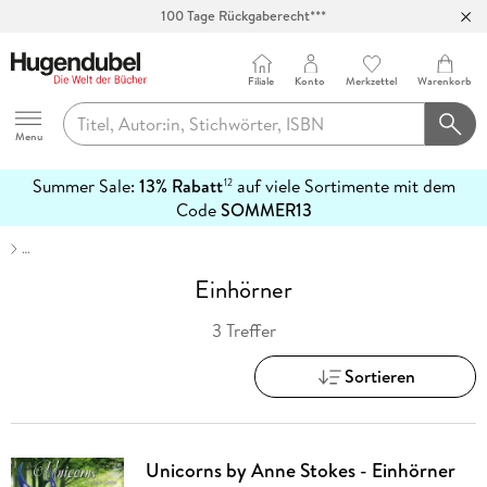
100 Tage Rückgaberecht***
Abholung in über 100 Filialen
Filiale
Konto
Merkzettel
Warenkorb
Hugendubel
Menu
Summer Sale:
13% Rabatt
auf viele Sortimente mit dem
12
mehr
Code
SOMMER13
erfahren
…
Einhörner
3 Treffer
Sortieren
Unicorns by Anne Stokes - Einhörner