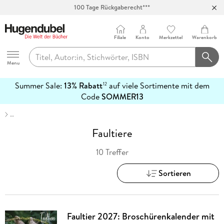
100 Tage Rückgaberecht***
Abholung in über 100 Filialen
Filiale
Konto
Merkzettel
Warenkorb
Hugendubel
Menu
Summer Sale:
13% Rabatt
auf viele Sortimente mit dem
12
mehr
Code
SOMMER13
erfahren
…
Faultiere
10 Treffer
Sortieren
Faultier 2027: Broschürenkalender mit