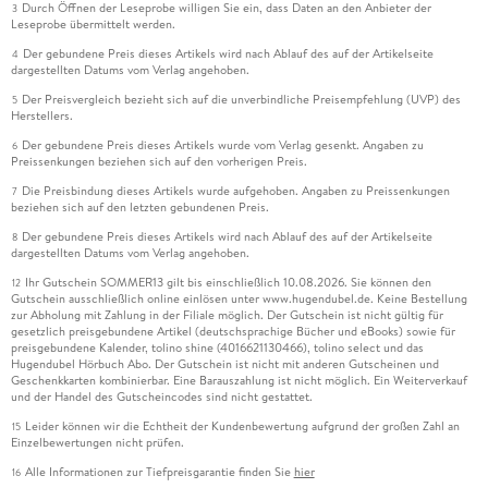
Durch Öffnen der Leseprobe willigen Sie ein, dass Daten an den Anbieter der
3
Leseprobe übermittelt werden.
Der gebundene Preis dieses Artikels wird nach Ablauf des auf der Artikelseite
4
dargestellten Datums vom Verlag angehoben.
Der Preisvergleich bezieht sich auf die unverbindliche Preisempfehlung (UVP) des
5
Herstellers.
Der gebundene Preis dieses Artikels wurde vom Verlag gesenkt. Angaben zu
6
Preissenkungen beziehen sich auf den vorherigen Preis.
Die Preisbindung dieses Artikels wurde aufgehoben. Angaben zu Preissenkungen
7
beziehen sich auf den letzten gebundenen Preis.
Der gebundene Preis dieses Artikels wird nach Ablauf des auf der Artikelseite
8
dargestellten Datums vom Verlag angehoben.
Ihr Gutschein SOMMER13 gilt bis einschließlich 10.08.2026. Sie können den
12
Gutschein ausschließlich online einlösen unter www.hugendubel.de. Keine Bestellung
zur Abholung mit Zahlung in der Filiale möglich. Der Gutschein ist nicht gültig für
gesetzlich preisgebundene Artikel (deutschsprachige Bücher und eBooks) sowie für
preisgebundene Kalender, tolino shine (4016621130466), tolino select und das
Hugendubel Hörbuch Abo. Der Gutschein ist nicht mit anderen Gutscheinen und
Geschenkkarten kombinierbar. Eine Barauszahlung ist nicht möglich. Ein Weiterverkauf
und der Handel des Gutscheincodes sind nicht gestattet.
Leider können wir die Echtheit der Kundenbewertung aufgrund der großen Zahl an
15
Einzelbewertungen nicht prüfen.
Alle Informationen zur Tiefpreisgarantie finden Sie
hier
16