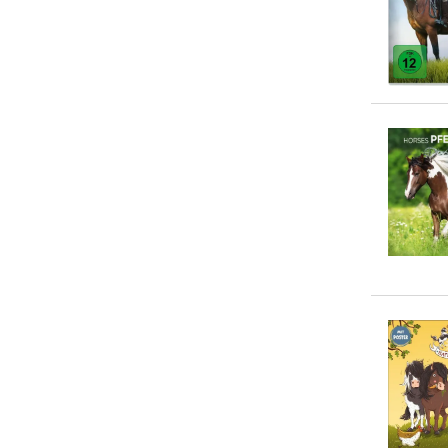
Renate Utz
(
2
)
Willow Creek Press
(
2
)
... weitere Autor:in suchen