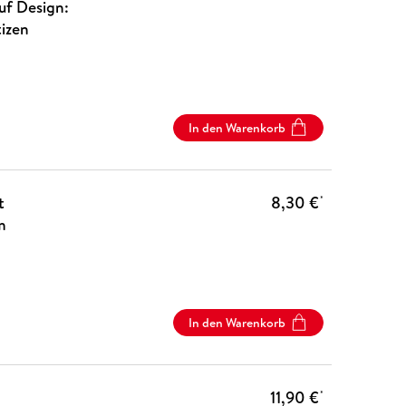
uf Design:
izen
In den Warenkorb
t
8,30 €
*
m
In den Warenkorb
11,90 €
*