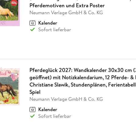
Fremdsprachige Bücher
n Lernhilfen
 Jugendbücher
eiber
Hörbuch Downloads im Bundle
Pferdemotiven und Extra Poster
cher
 Vergleich
 Puzzlezubehör
Lernen
New Adult
STABILO
Taschenbücher
Neumann Verlage GmbH & Co. KG
hilfen
hriller
 Backen
er
lender
Ratgeber
Kalender
op
hriller
Romance
Sofort lieferbar
Sachbücher
precher:innen
Science Fiction
Fremdsprachige Bücher
Pferdeglück 2027: Wandkalender 30x30 cm 
geöffnet) mit Notizkalendarium, 12 Pferde- &
Christiane Slawik, Stundenplänen, Ferientabel
Spiel
Neumann Verlage GmbH & Co. KG
Kalender
Sofort lieferbar