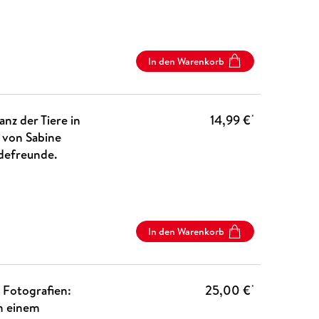
In den Warenkorb
nz der Tiere in
14,99 €
*
 von Sabine
defreunde.
In den Warenkorb
 Fotografien:
25,00 €
*
n einem