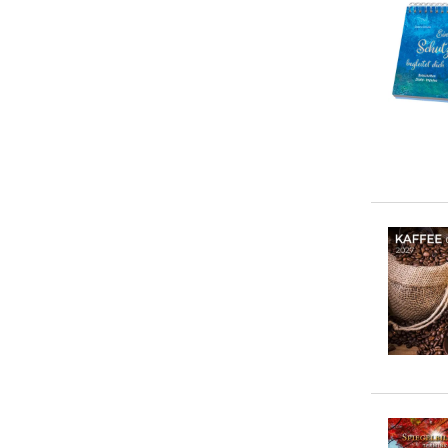
Beatrix Schulte
(
1
)
20-50 €
(
4
)
Dihuan Lin
(
1
)
> 50 €
(
0
)
Dominik Spenst
(
1
)
Eva Bambach
(
1
)
Gabriele Gassen
(
1
)
Hildegard Hogen
(
1
)
Ingrid Auer
(
1
)
... weitere Autor:in suchen