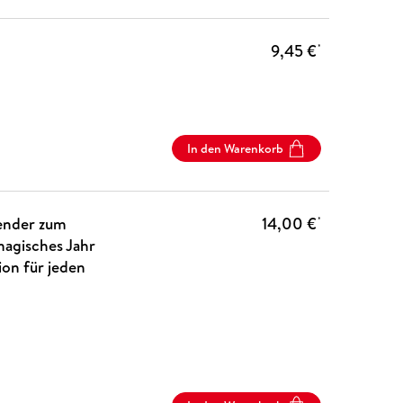
9,45 €
*
In den Warenkorb
lender zum
14,00 €
*
magisches Jahr
ion für jeden