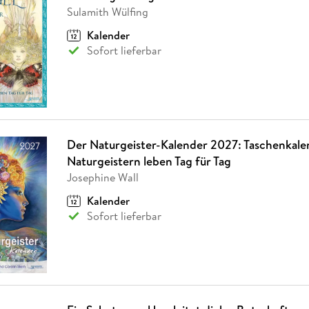
Fremdsprachige Bücher
n Lernhilfen
 Jugendbücher
eiber
Hörbuch Downloads im Bundle
Sulamith Wülfing
cher
 Vergleich
 Puzzlezubehör
Lernen
New Adult
STABILO
Taschenbücher
hilfen
hriller
Kalender
 Backen
er
lender
Ratgeber
Sofort lieferbar
op
hriller
Romance
Sachbücher
precher:innen
Science Fiction
Fremdsprachige Bücher
Der Naturgeister-Kalender 2027: Taschenkale
Naturgeistern leben Tag für Tag
Josephine Wall
Kalender
Sofort lieferbar