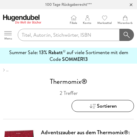
100 Tage Rückgaberecht***
Abholung in über 100 Filialen
Filiale
Konto
Merkzettel
Warenkorb
Hugendubel
Menu
Summer Sale:
13% Rabatt
auf viele Sortimente mit dem
12
mehr
Code
SOMMER13
erfahren
…
Thermomix®
2 Treffer
Sortieren
Adventszauber aus dem Thermomix®: