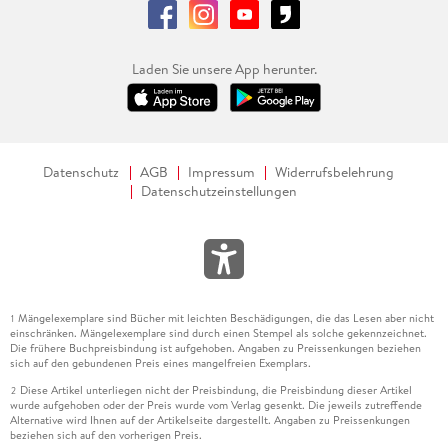
Laden Sie unsere App herunter.
Datenschutz
AGB
Impressum
Widerrufsbelehrung
Datenschutzeinstellungen
Mängelexemplare sind Bücher mit leichten Beschädigungen, die das Lesen aber nicht
1
einschränken. Mängelexemplare sind durch einen Stempel als solche gekennzeichnet.
Die frühere Buchpreisbindung ist aufgehoben. Angaben zu Preissenkungen beziehen
sich auf den gebundenen Preis eines mangelfreien Exemplars.
Diese Artikel unterliegen nicht der Preisbindung, die Preisbindung dieser Artikel
2
wurde aufgehoben oder der Preis wurde vom Verlag gesenkt. Die jeweils zutreffende
Alternative wird Ihnen auf der Artikelseite dargestellt. Angaben zu Preissenkungen
beziehen sich auf den vorherigen Preis.