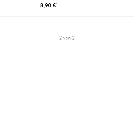
8,90 €
*
2 von 2