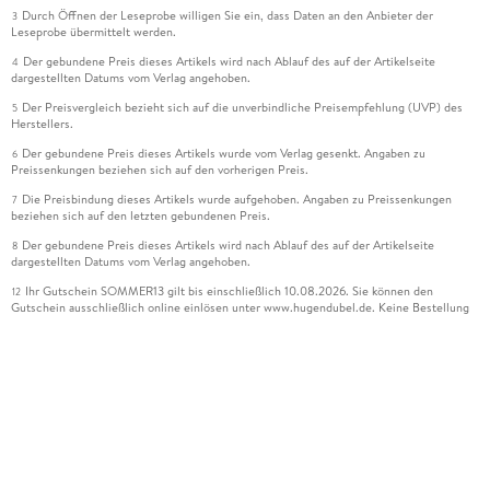
Durch Öffnen der Leseprobe willigen Sie ein, dass Daten an den Anbieter der
3
Leseprobe übermittelt werden.
Der gebundene Preis dieses Artikels wird nach Ablauf des auf der Artikelseite
4
dargestellten Datums vom Verlag angehoben.
Der Preisvergleich bezieht sich auf die unverbindliche Preisempfehlung (UVP) des
5
Herstellers.
Der gebundene Preis dieses Artikels wurde vom Verlag gesenkt. Angaben zu
6
Preissenkungen beziehen sich auf den vorherigen Preis.
Die Preisbindung dieses Artikels wurde aufgehoben. Angaben zu Preissenkungen
7
beziehen sich auf den letzten gebundenen Preis.
Der gebundene Preis dieses Artikels wird nach Ablauf des auf der Artikelseite
8
dargestellten Datums vom Verlag angehoben.
Ihr Gutschein SOMMER13 gilt bis einschließlich 10.08.2026. Sie können den
12
Gutschein ausschließlich online einlösen unter www.hugendubel.de. Keine Bestellung
zur Abholung mit Zahlung in der Filiale möglich. Der Gutschein ist nicht gültig für
gesetzlich preisgebundene Artikel (deutschsprachige Bücher und eBooks) sowie für
preisgebundene Kalender, tolino shine (4016621130466), tolino select und das
Hugendubel Hörbuch Abo. Der Gutschein ist nicht mit anderen Gutscheinen und
Geschenkkarten kombinierbar. Eine Barauszahlung ist nicht möglich. Ein Weiterverkauf
und der Handel des Gutscheincodes sind nicht gestattet.
Leider können wir die Echtheit der Kundenbewertung aufgrund der großen Zahl an
15
Einzelbewertungen nicht prüfen.
Alle Informationen zur Tiefpreisgarantie finden Sie
hier
16