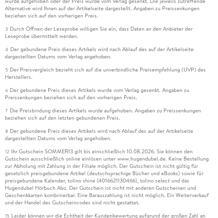
wurde aufgehoben oder der Preis wurde vom Verlag gesenkt. Die jeweils zutreffende
Alternative wird Ihnen auf der Artikelseite dargestellt. Angaben zu Preissenkungen
beziehen sich auf den vorherigen Preis.
Durch Öffnen der Leseprobe willigen Sie ein, dass Daten an den Anbieter der
3
Leseprobe übermittelt werden.
Der gebundene Preis dieses Artikels wird nach Ablauf des auf der Artikelseite
4
dargestellten Datums vom Verlag angehoben.
Der Preisvergleich bezieht sich auf die unverbindliche Preisempfehlung (UVP) des
5
Herstellers.
Der gebundene Preis dieses Artikels wurde vom Verlag gesenkt. Angaben zu
6
Preissenkungen beziehen sich auf den vorherigen Preis.
Die Preisbindung dieses Artikels wurde aufgehoben. Angaben zu Preissenkungen
7
beziehen sich auf den letzten gebundenen Preis.
Der gebundene Preis dieses Artikels wird nach Ablauf des auf der Artikelseite
8
dargestellten Datums vom Verlag angehoben.
Ihr Gutschein SOMMER13 gilt bis einschließlich 10.08.2026. Sie können den
12
Gutschein ausschließlich online einlösen unter www.hugendubel.de. Keine Bestellung
zur Abholung mit Zahlung in der Filiale möglich. Der Gutschein ist nicht gültig für
gesetzlich preisgebundene Artikel (deutschsprachige Bücher und eBooks) sowie für
preisgebundene Kalender, tolino shine (4016621130466), tolino select und das
Hugendubel Hörbuch Abo. Der Gutschein ist nicht mit anderen Gutscheinen und
Geschenkkarten kombinierbar. Eine Barauszahlung ist nicht möglich. Ein Weiterverkauf
und der Handel des Gutscheincodes sind nicht gestattet.
Leider können wir die Echtheit der Kundenbewertung aufgrund der großen Zahl an
15