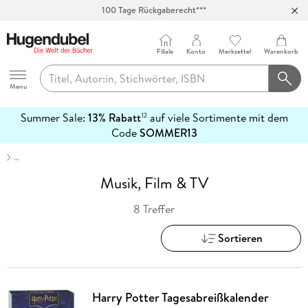
100 Tage Rückgaberecht***
Abholung in über 100 Filialen
Filiale
Konto
Merkzettel
Warenkorb
Hugendubel
Menu
Summer Sale:
13% Rabatt
auf viele Sortimente mit dem
12
mehr
Code
SOMMER13
erfahren
…
Musik, Film & TV
8 Treffer
Sortieren
Harry Potter Tagesabreißkalender