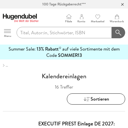
100 Tage Rückgaberecht***
Abholung in über 100 Filialen
Filiale
Konto
Merkzettel
Warenkorb
Hugendubel
Menu
Summer Sale:
13% Rabatt
auf viele Sortimente mit dem
12
mehr
Code
SOMMER13
erfahren
…
Kalendereinlagen
16 Treffer
Sortieren
EXECUTIF PREST Einlage DE 2027: