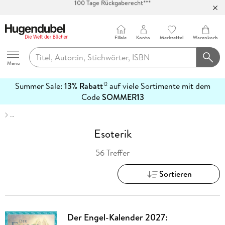
Abholung in über 100 Filialen
Filiale
Konto
Merkzettel
Warenkorb
Hugendubel
Menu
Summer Sale:
13% Rabatt
auf viele Sortimente mit dem
12
mehr
Code
SOMMER13
erfahren
…
Esoterik
56 Treffer
Sortieren
Der Engel-Kalender 2027: