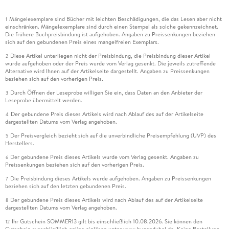
Mängelexemplare sind Bücher mit leichten Beschädigungen, die das Lesen aber nicht
1
einschränken. Mängelexemplare sind durch einen Stempel als solche gekennzeichnet.
Die frühere Buchpreisbindung ist aufgehoben. Angaben zu Preissenkungen beziehen
sich auf den gebundenen Preis eines mangelfreien Exemplars.
Diese Artikel unterliegen nicht der Preisbindung, die Preisbindung dieser Artikel
2
wurde aufgehoben oder der Preis wurde vom Verlag gesenkt. Die jeweils zutreffende
Alternative wird Ihnen auf der Artikelseite dargestellt. Angaben zu Preissenkungen
beziehen sich auf den vorherigen Preis.
Durch Öffnen der Leseprobe willigen Sie ein, dass Daten an den Anbieter der
3
Leseprobe übermittelt werden.
Der gebundene Preis dieses Artikels wird nach Ablauf des auf der Artikelseite
4
dargestellten Datums vom Verlag angehoben.
Der Preisvergleich bezieht sich auf die unverbindliche Preisempfehlung (UVP) des
5
Herstellers.
Der gebundene Preis dieses Artikels wurde vom Verlag gesenkt. Angaben zu
6
Preissenkungen beziehen sich auf den vorherigen Preis.
Die Preisbindung dieses Artikels wurde aufgehoben. Angaben zu Preissenkungen
7
beziehen sich auf den letzten gebundenen Preis.
Der gebundene Preis dieses Artikels wird nach Ablauf des auf der Artikelseite
8
dargestellten Datums vom Verlag angehoben.
Ihr Gutschein SOMMER13 gilt bis einschließlich 10.08.2026. Sie können den
12
Gutschein ausschließlich online einlösen unter www.hugendubel.de. Keine Bestellung