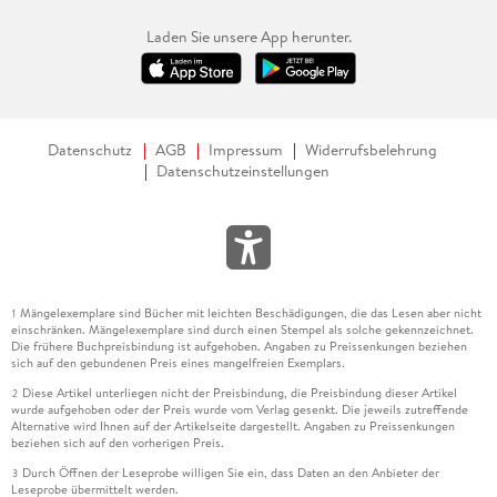
Laden Sie unsere App herunter.
Datenschutz
AGB
Impressum
Widerrufsbelehrung
Datenschutzeinstellungen
Mängelexemplare sind Bücher mit leichten Beschädigungen, die das Lesen aber nicht
1
einschränken. Mängelexemplare sind durch einen Stempel als solche gekennzeichnet.
Die frühere Buchpreisbindung ist aufgehoben. Angaben zu Preissenkungen beziehen
sich auf den gebundenen Preis eines mangelfreien Exemplars.
Diese Artikel unterliegen nicht der Preisbindung, die Preisbindung dieser Artikel
2
wurde aufgehoben oder der Preis wurde vom Verlag gesenkt. Die jeweils zutreffende
Alternative wird Ihnen auf der Artikelseite dargestellt. Angaben zu Preissenkungen
beziehen sich auf den vorherigen Preis.
Durch Öffnen der Leseprobe willigen Sie ein, dass Daten an den Anbieter der
3
Leseprobe übermittelt werden.