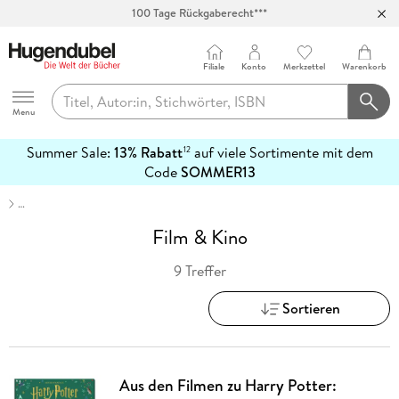
100 Tage Rückgaberecht***
Abholung in über 100 Filialen
Filiale
Konto
Merkzettel
Warenkorb
Hugendubel
Menu
Summer Sale:
13% Rabatt
auf viele Sortimente mit dem
12
mehr
Code
SOMMER13
erfahren
…
Film & Kino
9 Treffer
Sortieren
Aus den Filmen zu Harry Potter: