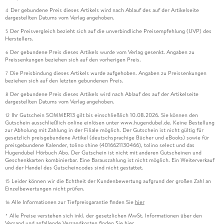
Der gebundene Preis dieses Artikels wird nach Ablauf des auf der Artikelseite
4
dargestellten Datums vom Verlag angehoben.
Der Preisvergleich bezieht sich auf die unverbindliche Preisempfehlung (UVP) des
5
Herstellers.
Der gebundene Preis dieses Artikels wurde vom Verlag gesenkt. Angaben zu
6
Preissenkungen beziehen sich auf den vorherigen Preis.
Die Preisbindung dieses Artikels wurde aufgehoben. Angaben zu Preissenkungen
7
beziehen sich auf den letzten gebundenen Preis.
Der gebundene Preis dieses Artikels wird nach Ablauf des auf der Artikelseite
8
dargestellten Datums vom Verlag angehoben.
Ihr Gutschein SOMMER13 gilt bis einschließlich 10.08.2026. Sie können den
12
Gutschein ausschließlich online einlösen unter www.hugendubel.de. Keine Bestellung
zur Abholung mit Zahlung in der Filiale möglich. Der Gutschein ist nicht gültig für
gesetzlich preisgebundene Artikel (deutschsprachige Bücher und eBooks) sowie für
preisgebundene Kalender, tolino shine (4016621130466), tolino select und das
Hugendubel Hörbuch Abo. Der Gutschein ist nicht mit anderen Gutscheinen und
Geschenkkarten kombinierbar. Eine Barauszahlung ist nicht möglich. Ein Weiterverkauf
und der Handel des Gutscheincodes sind nicht gestattet.
Leider können wir die Echtheit der Kundenbewertung aufgrund der großen Zahl an
15
Einzelbewertungen nicht prüfen.
Alle Informationen zur Tiefpreisgarantie finden Sie
hier
16
Alle Preise verstehen sich inkl. der gesetzlichen MwSt. Informationen über den
*
Versand und anfallende Versandkosten finden Sie
hier