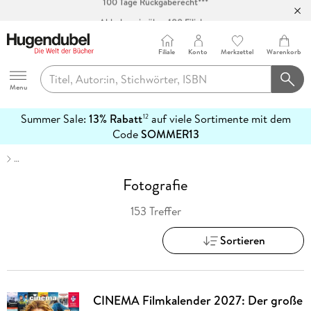
Abholung in über 100 Filialen
Filiale
Konto
Merkzettel
Warenkorb
Hugendubel
Menu
Summer Sale:
13% Rabatt
auf viele Sortimente mit dem
12
mehr
Code
SOMMER13
erfahren
…
Fotografie
153 Treffer
Sortieren
CINEMA Filmkalender 2027: Der große