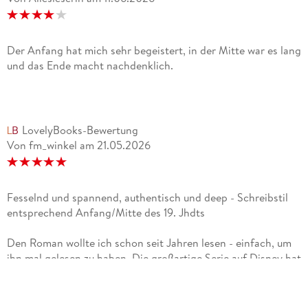
Der Anfang hat mich sehr begeistert, in der Mitte war es lang
und das Ende macht nachdenklich.
LovelyBooks-Bewertung
Von fm_winkel
am
21.05.2026
Fesselnd und spannend, authentisch und deep - Schreibstil
entsprechend Anfang/Mitte des 19. Jhdts
Den Roman wollte ich schon seit Jahren lesen - einfach, um
ihn mal gelesen zu haben. Die großartige Serie auf Disney hat
mich letztlich nochmal dazu angestachelt. Das fast
1000seitige Buch wurde ca 1844-46 verfasst, entsprechend
"altmodisch" liest es sich natürlich, das ist klar. Trotzdem