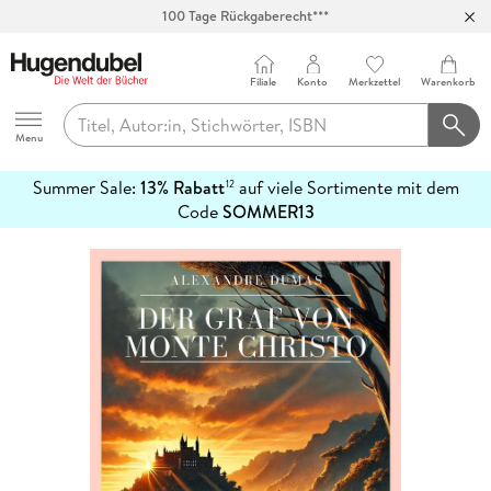
100 Tage Rückgaberecht***
Abholung in über 100 Filialen
Filiale
Konto
Merkzettel
Warenkorb
Hugendubel
Menu
Summer Sale:
13% Rabatt
auf viele Sortimente mit dem
12
mehr
Code
SOMMER13
erfahren