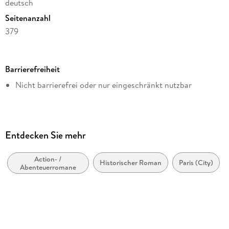
deutsch
Seitenanzahl
379
Dateigröße
5,11 MB
Barrierefreiheit
Reihe
Nicht barrierefrei oder nur eingeschränkt nutzbar
Klassiker bei Null Papier
Autor/Autorin
Alexandre Dumas
Verlag/Hersteller
Entdecken Sie mehr
Null Papier Verlag
Action- /
Originalsprache
Historischer Roman
Paris (City)
Abenteuerromane
französisch
Kopierschutz
mit Wasserzeichen versehen
Family Sharing