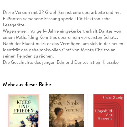
Diese Version mit 32 Graphiken ist eine überarbeite und mit
Fußnoten versehene Fassung speziell für Elektronische
Lesegeräte.
Wegen einer Intrige 14 Jahre eingekerkert erhält Dantes von
einem Mithäftling Kenntnis über einem verwaisten Schatz.
Nach der Flucht nutzt er das Vermögen, um sich in der neuen
Identität des geheimnisvollen Graf von Monte Christo an
seinen Feinden zu rächen.
Die Geschichte des jungen Edmond Dantes ist ein Klassiker
der Weltliteratur und bietet mit seinem Sujet noch heute
vielfach die Vorlage für Filme und Adaptionen.
Zwischen 1844 und 1846 veröffentlichte Dumas den Graf von
Mehr aus dieser Reihe
Monte Christo als Fortsetzungsroman in der Zeitschrift Le
Journal des debats und erzielte damit ungeahnten Erfolg.
Noch bevor der Roman fertiggestellt war, erschienen bereits
die ersten Nachdrucke.
Die Geschichte spielt in der Zeit nach der Französischen
Revolution in den Jahren 1814 bis 1838. Napoleons Stern ist
untergegangen, und die Restauration unter den Königen