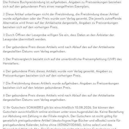
Die frühere Buchpreisbindung ist aufgehoben. Angaben zu Preissenkungen beziehen
sich auf den gebundenen Preis eines mangelfreien Exemplars.
Diese Artikel unterliegen nicht der Preisbindung, die Preisbindung dieser Artikel
2
wurde aufgehoben oder der Preis wurde vom Verlag gesenkt. Die jeweils zutreffende
Alternative wird Ihnen auf der Artikelseite dargestellt. Angaben zu Preissenkungen
beziehen sich auf den vorherigen Preis.
Durch Öffnen der Leseprobe willigen Sie ein, dass Daten an den Anbieter der
3
Leseprobe übermittelt werden.
Der gebundene Preis dieses Artikels wird nach Ablauf des auf der Artikelseite
4
dargestellten Datums vom Verlag angehoben.
Der Preisvergleich bezieht sich auf die unverbindliche Preisempfehlung (UVP) des
5
Herstellers.
Der gebundene Preis dieses Artikels wurde vom Verlag gesenkt. Angaben zu
6
Preissenkungen beziehen sich auf den vorherigen Preis.
Die Preisbindung dieses Artikels wurde aufgehoben. Angaben zu Preissenkungen
7
beziehen sich auf den letzten gebundenen Preis.
Der gebundene Preis dieses Artikels wird nach Ablauf des auf der Artikelseite
8
dargestellten Datums vom Verlag angehoben.
Ihr Gutschein SOMMER13 gilt bis einschließlich 10.08.2026. Sie können den
12
Gutschein ausschließlich online einlösen unter www.hugendubel.de. Keine Bestellung
zur Abholung mit Zahlung in der Filiale möglich. Der Gutschein ist nicht gültig für
gesetzlich preisgebundene Artikel (deutschsprachige Bücher und eBooks) sowie für
preisgebundene Kalender, tolino shine (4016621130466), tolino select und das
Hugendubel Hörbuch Abo. Der Gutschein ist nicht mit anderen Gutscheinen und