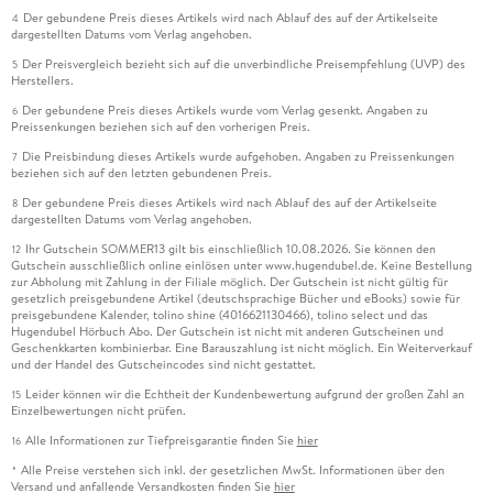
Der gebundene Preis dieses Artikels wird nach Ablauf des auf der Artikelseite
4
dargestellten Datums vom Verlag angehoben.
Der Preisvergleich bezieht sich auf die unverbindliche Preisempfehlung (UVP) des
5
Herstellers.
Der gebundene Preis dieses Artikels wurde vom Verlag gesenkt. Angaben zu
6
Preissenkungen beziehen sich auf den vorherigen Preis.
Die Preisbindung dieses Artikels wurde aufgehoben. Angaben zu Preissenkungen
7
beziehen sich auf den letzten gebundenen Preis.
Der gebundene Preis dieses Artikels wird nach Ablauf des auf der Artikelseite
8
dargestellten Datums vom Verlag angehoben.
Ihr Gutschein SOMMER13 gilt bis einschließlich 10.08.2026. Sie können den
12
Gutschein ausschließlich online einlösen unter www.hugendubel.de. Keine Bestellung
zur Abholung mit Zahlung in der Filiale möglich. Der Gutschein ist nicht gültig für
gesetzlich preisgebundene Artikel (deutschsprachige Bücher und eBooks) sowie für
preisgebundene Kalender, tolino shine (4016621130466), tolino select und das
Hugendubel Hörbuch Abo. Der Gutschein ist nicht mit anderen Gutscheinen und
Geschenkkarten kombinierbar. Eine Barauszahlung ist nicht möglich. Ein Weiterverkauf
und der Handel des Gutscheincodes sind nicht gestattet.
Leider können wir die Echtheit der Kundenbewertung aufgrund der großen Zahl an
15
Einzelbewertungen nicht prüfen.
Alle Informationen zur Tiefpreisgarantie finden Sie
hier
16
Alle Preise verstehen sich inkl. der gesetzlichen MwSt. Informationen über den
*
Versand und anfallende Versandkosten finden Sie
hier