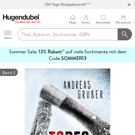
100 Tage Rückgaberecht***
Abholung in über 100 Filialen
Filiale
Konto
Merkzettel
Warenkorb
Hugendubel
Menu
Summer Sale:
13% Rabatt
auf viele Sortimente mit dem
12
mehr
Code
SOMMER13
erfahren
Band 2