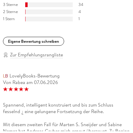
3 Sterne
34
2 Sterne
4
1 Stern
1
Eigene Bewertung schreiben
Zur Empfehlungsrangliste
LovelyBooks-Bewertung
Von Rabea
am
07.06.2026
Spannend, intelligent konstruiert und bis zum Schluss
fesselnd ¿ eine gelungene Fortsetzung der Reihe.
Mit diesem zweiten Fall für Marten S. Sneijder und Sabine
Nemez hat Andreas Gruber mich erneut überzeugt. Zu Beginn