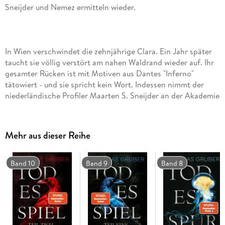
In Wien verschwindet die zehnjährige Clara. Ein Jahr später
taucht sie völlig verstört am nahen Waldrand wieder auf. Ihr
gesamter Rücken ist mit Motiven aus Dantes "Inferno"
tätowiert - und sie spricht kein Wort. Indessen nimmt der
niederländische Profiler Maarten S. Sneijder an der Akademie
des BKA für hochbegabten Nachwuchs mit seinen Studenten
ungelöste Mordfälle durch. Seine beste Schülerin Sabine
Nemez entdeckt einen Zusammenhang zwischen mehreren
Mehr aus dieser Reihe
Fällen - aber das Werk des raffinierten Killers ist noch lange
nicht beendet. Seine Spur führt nach Wien - wo Clara die
einzige ist, die den Mörder je zu Gesicht bekommen hat . . .
Band 10
Band 9
Band 8
Der zweite Fall für Sneijder und Nemez.