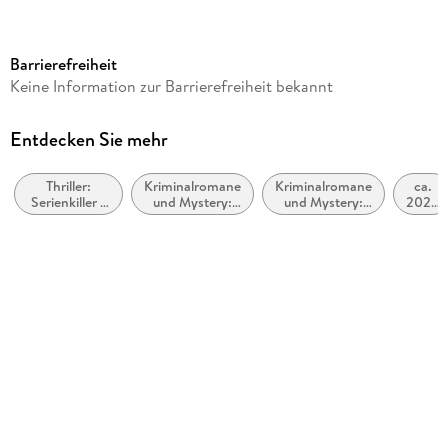
Reihe
Maarten S. Sneijder und Sabine Nemez, 9
Barrierefreiheit
Autor/Autorin
Keine Information zur Barrierefreiheit bekannt
Andreas Gruber
Verlag/Hersteller
Entdecken Sie mehr
Penguin Random House
Thriller:
Kriminalromane
Kriminalromane
ca.
Kopierschutz
Serienkiller /
und Mystery:
und Mystery:
2020
mit Wasserzeichen versehen
Serienmörder
Polizeiarbeit &
weibliche
bis
Forensik
Ermittler
ca.
Family Sharing
2029
Ja
Produktart
EBOOK
Dateiformat
EPUB
ISBN
9783641304966