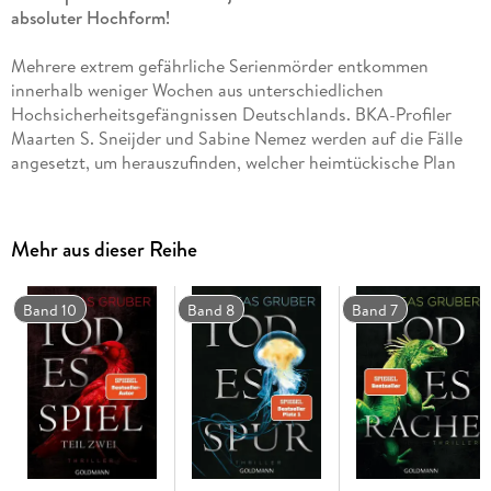
absoluter Hochform!
Mehrere extrem gefährliche Serienmörder entkommen
innerhalb weniger Wochen aus unterschiedlichen
Hochsicherheitsgefängnissen Deutschlands. BKA-Profiler
Maarten S. Sneijder und Sabine Nemez werden auf die Fälle
angesetzt, um herauszufinden, welcher heimtückische Plan
dahintersteckt. Kurz darauf passiert der erste schreckliche
Mord an einem von Sneijders Kollegen, und eine böse
Ahnung wird zur Gewissheit: Die Jagd hat begonnen . . .
Mehr aus dieser Reihe
Band 10
Band 8
Band 7