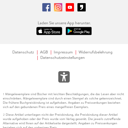
Laden Sie unsere App herunter.
Datenschutz
AGB
Impressum
Widerrufsbelehrung
Datenschutzeinstellungen
Mängelexemplare sind Bücher mit leichten Beschädigungen, die das Lesen aber nicht
1
einschränken. Mängelexemplare sind durch einen Stempel als solche gekennzeichnet.
Die frühere Buchpreisbindung ist aufgehoben. Angaben zu Preissenkungen beziehen
sich auf den gebundenen Preis eines mangelfreien Exemplars.
Diese Artikel unterliegen nicht der Preisbindung, die Preisbindung dieser Artikel
2
wurde aufgehoben oder der Preis wurde vom Verlag gesenkt. Die jeweils zutreffende
Alternative wird Ihnen auf der Artikelseite dargestellt. Angaben zu Preissenkungen
beziehen sich auf den vorherigen Preis.