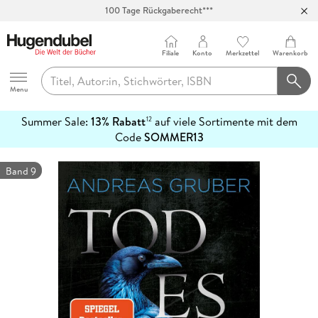
100 Tage Rückgaberecht***
Abholung in über 100 Filialen
Filiale
Konto
Merkzettel
Warenkorb
Hugendubel
Menu
Summer Sale:
13% Rabatt
auf viele Sortimente mit dem
12
mehr
Code
SOMMER13
erfahren
Band 9