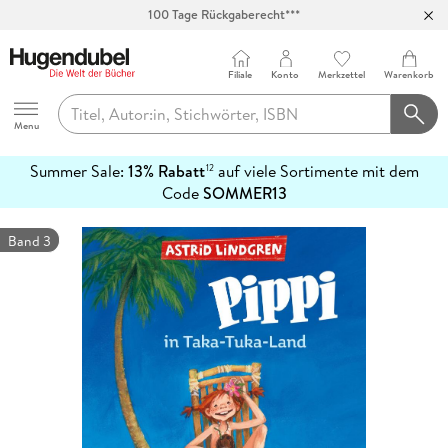
100 Tage Rückgaberecht***
Abholung in über 100 Filialen
Filiale
Konto
Merkzettel
Warenkorb
Hugendubel
Menu
Summer Sale:
13% Rabatt
auf viele Sortimente mit dem
12
mehr
Code
SOMMER13
erfahren
Band 3