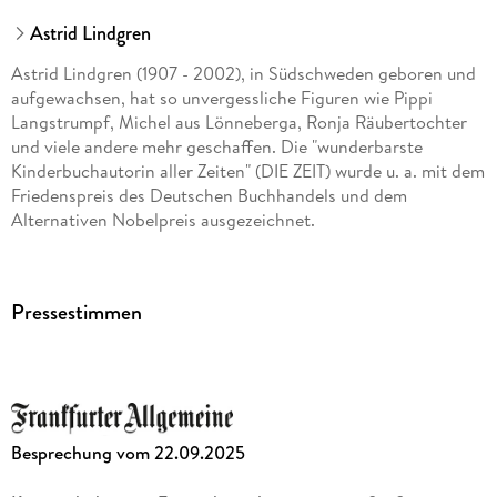
Astrid Lindgren
Astrid Lindgren (1907 - 2002), in Südschweden geboren und
aufgewachsen, hat so unvergessliche Figuren wie Pippi
Langstrumpf, Michel aus Lönneberga, Ronja Räubertochter
und viele andere mehr geschaffen. Die "wunderbarste
Kinderbuchautorin aller Zeiten" (DIE ZEIT) wurde u. a. mit dem
Friedenspreis des Deutschen Buchhandels und dem
Alternativen Nobelpreis ausgezeichnet.
Katrin Engelking, 1970 in Bückeburg geboren, studierte an
der Fachhochschule für Gestaltung in Hamburg Illustration
Pressestimmen
und arbeitet seit 1994 als freie Künstlerin. 1995
veröffentlichte sie bei Oetinger ihr erstes Buch, heute gehört
sie zu den wichtigsten Illustratorinnen des Verlages. In
Bildern voller Farben- und Lebensfreude interpretiert sie
Klassiker von Astrid Lindgren neu, macht Kirsten Boies
"Kinder aus dem Möwenweg" sichtbar und erzählt eigene
Besprechung vom 22.09.2025
Geschichten - mit großem Erfolg und zum Vergnügen ihrer
Leser und Leserinnen!