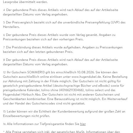
Leseprobe übermittelt werden.
Der gebundene Preis dieses Artikels wird nach Ablauf des auf der Artikelseite
4
dargestellten Datums vom Verlag angehoben.
Der Preisvergleich bezieht sich auf die unverbindliche Preisempfehlung (UVP) des
5
Herstellers.
Der gebundene Preis dieses Artikels wurde vom Verlag gesenkt. Angaben zu
6
Preissenkungen beziehen sich auf den vorherigen Preis.
Die Preisbindung dieses Artikels wurde aufgehoben. Angaben zu Preissenkungen
7
beziehen sich auf den letzten gebundenen Preis.
Der gebundene Preis dieses Artikels wird nach Ablauf des auf der Artikelseite
8
dargestellten Datums vom Verlag angehoben.
Ihr Gutschein SOMMER13 gilt bis einschließlich 10.08.2026. Sie können den
12
Gutschein ausschließlich online einlösen unter www.hugendubel.de. Keine Bestellung
zur Abholung mit Zahlung in der Filiale möglich. Der Gutschein ist nicht gültig für
gesetzlich preisgebundene Artikel (deutschsprachige Bücher und eBooks) sowie für
preisgebundene Kalender, tolino shine (4016621130466), tolino select und das
Hugendubel Hörbuch Abo. Der Gutschein ist nicht mit anderen Gutscheinen und
Geschenkkarten kombinierbar. Eine Barauszahlung ist nicht möglich. Ein Weiterverkauf
und der Handel des Gutscheincodes sind nicht gestattet.
Leider können wir die Echtheit der Kundenbewertung aufgrund der großen Zahl an
15
Einzelbewertungen nicht prüfen.
Alle Informationen zur Tiefpreisgarantie finden Sie
hier
16
Alle Preise verstehen sich inkl. der gesetzlichen MwSt. Informationen über den
*