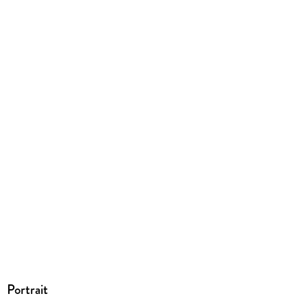
Kopierschutz
mit Wasserzeichen versehen
Produktart
EBOOK
Dateiformat
EPUB
ISBN
9783960521150
Portrait