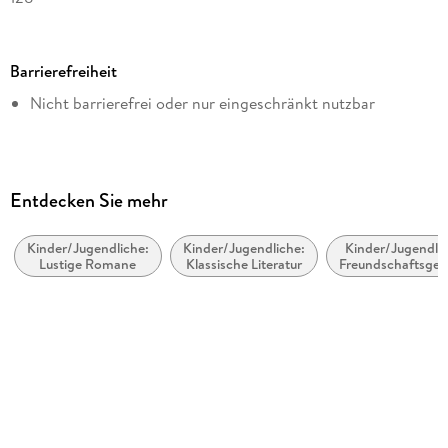
Dateigröße
8,21 MB
Barrierefreiheit
Altersempfehlung
Nicht barrierefrei oder nur eingeschränkt nutzbar
von 6 bis 8 Jahren
Reihe
Pippi Langstrumpf, 3
Autor/Autorin
Entdecken Sie mehr
Astrid Lindgren
Kinder/Jugendliche:
Kinder/Jugendliche:
Kinder/Jugendlic
Übersetzung
Lustige Romane
Klassische Literatur
Freundschaftsges
Cäcilie Heinig
Illustrationen
Katrin Engelking
Verlag/Hersteller
Oetinger
Originalsprache
schwedisch