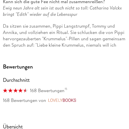
Kann sich die gute Fee nicht mal zusammenreißen?
Ewig neun Jahre alt sein ist auch nicht so toll: Catharina Valckx
bringt "Edith" wieder auf die Lebensspur
Da sitzen sie zusammen, Pippi Langstrumpf, Tommy und
Annika, und vollziehen ein Ritual. Sie schlucken die von Pippi
hervorgezauberten "Krummelus"-Pillen und sagen gemeinsam
den Spruch auf: "Liebe kleine Krummelus, niemals will ich
werden gruß." Ob das die gewünschten Folgen hat, erfahren
wir nicht; "Pippi in Taka-Tuka-Land", der letzte Roman der
dreibändigen Kinderbuchreihe von Astrid Lindgren, endet
Bewertungen
mit dieser Szene.
Durchschnitt
Das Buch erschien 1948, neun Jahre vor der Geburt der
niederländischen Autorin und Illustratorin Catharina Valckx,
15
168 Bewertungen
die ihre Werke auf Französisch schreibt. Und die
168 Bewertungen
von
LovelyBooks
Verzauberung zur ewigen Kindheit ist in ihrem neuen Buch
"Edith" nicht das Finale mit ungewissem Ausgang, sondern
erst der Beginn einer Geschichte, die davon handelt, was es
bedeutet, wenn man dem Älterwerden und Sterben entzogen
Übersicht
wird. Den Eltern der neugeborenen Edith jedenfalls erscheint