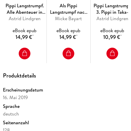
Pippi Langstrumpf.
Als Pippi
Pippi Langstrump
Alle Abenteuer in
Langstrumpf nach
3. Pippi in Taka-
Astrid Lindgren
einem Band
Deutschland kam
Micke Bayart
Astrid Lindgren
Tuka-Land
eBook epub
eBook epub
eBook epub
14,99 €
14,99 €
10,99 €
*
*
*
Produktdetails
Erscheinungsdatum
16. Mai 2019
Sprache
deutsch
Seitenanzahl
128