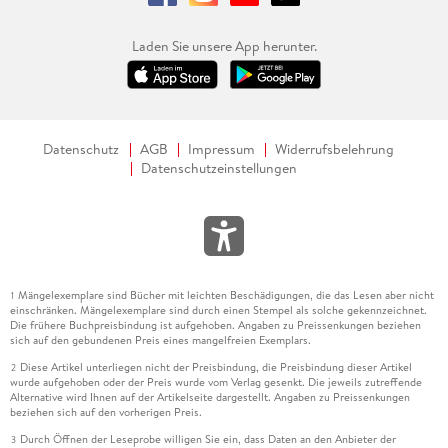
Laden Sie unsere App herunter.
Datenschutz
AGB
Impressum
Widerrufsbelehrung
Datenschutzeinstellungen
Mängelexemplare sind Bücher mit leichten Beschädigungen, die das Lesen aber nicht
1
einschränken. Mängelexemplare sind durch einen Stempel als solche gekennzeichnet.
Die frühere Buchpreisbindung ist aufgehoben. Angaben zu Preissenkungen beziehen
sich auf den gebundenen Preis eines mangelfreien Exemplars.
Diese Artikel unterliegen nicht der Preisbindung, die Preisbindung dieser Artikel
2
wurde aufgehoben oder der Preis wurde vom Verlag gesenkt. Die jeweils zutreffende
Alternative wird Ihnen auf der Artikelseite dargestellt. Angaben zu Preissenkungen
beziehen sich auf den vorherigen Preis.
Durch Öffnen der Leseprobe willigen Sie ein, dass Daten an den Anbieter der
3