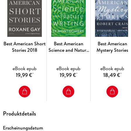
With a diverse selection of stories chosen by series editor
John Joseph Adams and guest editor N. K. Jemisin,
The Best American Science Fiction and Fantasy 2018explores
the ever-expanding and changing world of SFF today, with
Jemisin bringing her lyrical, endlessly curious point of view to
this edition of the acclaimed anthology series.
Best American Short
Best American
Best American
Stories 2018
Science and Nature
Mystery Stories
Writing 2019
2012
eBook epub
eBook epub
eBook epub
19,99 €
19,99 €
18,49 €
*
*
*
Produktdetails
Erscheinungsdatum