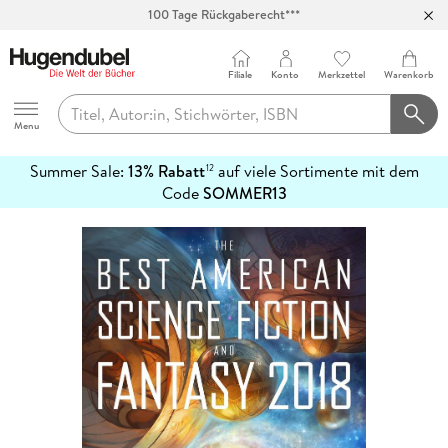
100 Tage Rückgaberecht***
Abholung in über 100 Filialen
Filiale
Konto
Merkzettel
Warenkorb
Hugendubel
Menu
Summer Sale:
13% Rabatt
auf viele Sortimente mit dem
12
mehr
Code
SOMMER13
erfahren