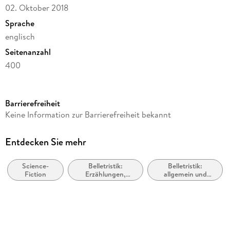
02. Oktober 2018
Sprache
englisch
Seitenanzahl
400
Dateigröße
5,05 MB
Barrierefreiheit
Reihe
Keine Information zur Barrierefreiheit bekannt
The Best American Series (R)
Herausgegeben von
Entdecken Sie mehr
John Joseph Adams
Science-
Belletristik:
Belletristik:
Verlag/Hersteller
Fiction
Erzählungen,
allgemein und
HMH Books
Kurzgeschichten,
literarisch, nicht
Short Stories
nach Genre
Kopierschutz
mit Adobe-DRM-Kopierschutz
Family Sharing