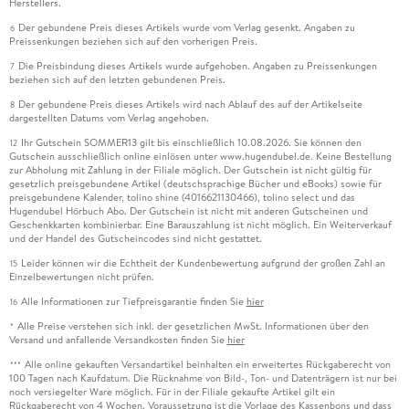
Herstellers.
Der gebundene Preis dieses Artikels wurde vom Verlag gesenkt. Angaben zu
6
Preissenkungen beziehen sich auf den vorherigen Preis.
Die Preisbindung dieses Artikels wurde aufgehoben. Angaben zu Preissenkungen
7
beziehen sich auf den letzten gebundenen Preis.
Der gebundene Preis dieses Artikels wird nach Ablauf des auf der Artikelseite
8
dargestellten Datums vom Verlag angehoben.
Ihr Gutschein SOMMER13 gilt bis einschließlich 10.08.2026. Sie können den
12
Gutschein ausschließlich online einlösen unter www.hugendubel.de. Keine Bestellung
zur Abholung mit Zahlung in der Filiale möglich. Der Gutschein ist nicht gültig für
gesetzlich preisgebundene Artikel (deutschsprachige Bücher und eBooks) sowie für
preisgebundene Kalender, tolino shine (4016621130466), tolino select und das
Hugendubel Hörbuch Abo. Der Gutschein ist nicht mit anderen Gutscheinen und
Geschenkkarten kombinierbar. Eine Barauszahlung ist nicht möglich. Ein Weiterverkauf
und der Handel des Gutscheincodes sind nicht gestattet.
Leider können wir die Echtheit der Kundenbewertung aufgrund der großen Zahl an
15
Einzelbewertungen nicht prüfen.
Alle Informationen zur Tiefpreisgarantie finden Sie
hier
16
Alle Preise verstehen sich inkl. der gesetzlichen MwSt. Informationen über den
*
Versand und anfallende Versandkosten finden Sie
hier
Alle online gekauften Versandartikel beinhalten ein erweitertes Rückgaberecht von
***
100 Tagen nach Kaufdatum. Die Rücknahme von Bild-, Ton- und Datenträgern ist nur bei
noch versiegelter Ware möglich. Für in der Filiale gekaufte Artikel gilt ein
Rückgaberecht von 4 Wochen. Voraussetzung ist die Vorlage des Kassenbons und dass