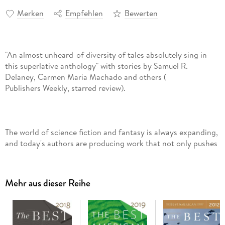
Merken
Empfehlen
Bewerten
"An almost unheard-of diversity of tales absolutely sing in
this superlative anthology" with stories by Samuel R.
Delaney, Carmen Maria Machado and others (
Publishers Weekly, starred review).
The world of science fiction and fantasy is always expanding,
and today's authors are producing work that not only pushes
boundaries, but also widens the range of voices and styles.
These fresh perspectives pair perfectly with the timeless love
for spaceships and dragons, future technology and ancient
Mehr aus dieser Reihe
magic.