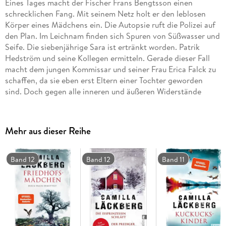
Eines Tages macht der Fischer Frans Bengtsson einen
schrecklichen Fang. Mit seinem Netz holt er den leblosen
Körper eines Mädchens ein. Die Autopsie ruft die Polizei auf
den Plan. Im Leichnam finden sich Spuren von Süßwasser und
Seife. Die siebenjährige Sara ist ertränkt worden. Patrik
Hedström und seine Kollegen ermitteln. Gerade dieser Fall
macht dem jungen Kommissar und seiner Frau Erica Falck zu
schaffen, da sie eben erst Eltern einer Tochter geworden
sind. Doch gegen alle inneren und äußeren Widerstände
lösen sie Rätsel um Rätsel. Dabei tut sich hinter der
idyllischen Fassade von Fjällbacka eine kalte, abscheuliche
Realität auf: Famielienfehden, sexuelle Perversionen und ein
Mehr aus dieser Reihe
alte, weit zurückreichende Schuld.
Band 12
Band 12
Band 11