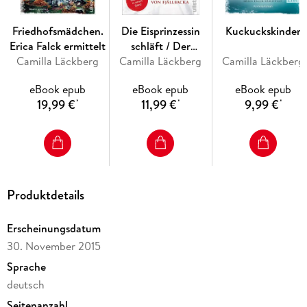
Friedhofsmädchen.
Die Eisprinzessin
Kuckuckskinder
Erica Falck ermittelt
schläft / Der
Camilla Läckberg
Camilla Läckberg
Prediger von
Camilla Läckberg
Fjällbacka
eBook epub
eBook epub
eBook epub
19,99 €
11,99 €
9,99 €
*
*
*
Produktdetails
Erscheinungsdatum
30. November 2015
Sprache
deutsch
Seitenanzahl