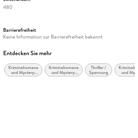
480
Dateigröße
4,70 MB
Barrierefreiheit
Reihe
Keine Information zur Barrierefreiheit bekannt
Erica Falck und Patrik Hedström / Fjällbacka, 3
Autor/Autorin
Entdecken Sie mehr
Camilla Läckberg
Kriminalromane
Kriminalromane
Thriller /
Kriminalr
Verlag/Hersteller
und Mystery:
und Mystery:
Spannung
und Myst
Ullstein Ebooks
Polizeiarbeit &
Ermittlerinnen
weibli
Forensik
Ermittl
Kopierschutz
mit Wasserzeichen versehen
Family Sharing
Ja
Produktart
EBOOK
Dateiformat