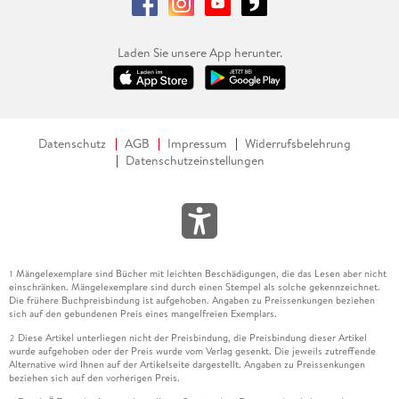
Laden Sie unsere App herunter.
Datenschutz
AGB
Impressum
Widerrufsbelehrung
Datenschutzeinstellungen
Mängelexemplare sind Bücher mit leichten Beschädigungen, die das Lesen aber nicht
1
einschränken. Mängelexemplare sind durch einen Stempel als solche gekennzeichnet.
Die frühere Buchpreisbindung ist aufgehoben. Angaben zu Preissenkungen beziehen
sich auf den gebundenen Preis eines mangelfreien Exemplars.
Diese Artikel unterliegen nicht der Preisbindung, die Preisbindung dieser Artikel
2
wurde aufgehoben oder der Preis wurde vom Verlag gesenkt. Die jeweils zutreffende
Alternative wird Ihnen auf der Artikelseite dargestellt. Angaben zu Preissenkungen
beziehen sich auf den vorherigen Preis.