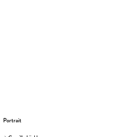
EPUB
ISBN
9783843711890
Portrait