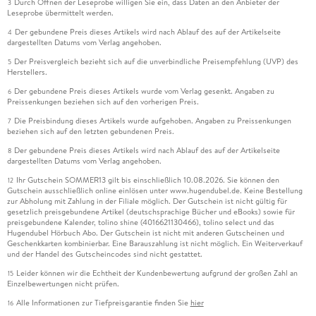
Durch Öffnen der Leseprobe willigen Sie ein, dass Daten an den Anbieter der
3
Leseprobe übermittelt werden.
Der gebundene Preis dieses Artikels wird nach Ablauf des auf der Artikelseite
4
dargestellten Datums vom Verlag angehoben.
Der Preisvergleich bezieht sich auf die unverbindliche Preisempfehlung (UVP) des
5
Herstellers.
Der gebundene Preis dieses Artikels wurde vom Verlag gesenkt. Angaben zu
6
Preissenkungen beziehen sich auf den vorherigen Preis.
Die Preisbindung dieses Artikels wurde aufgehoben. Angaben zu Preissenkungen
7
beziehen sich auf den letzten gebundenen Preis.
Der gebundene Preis dieses Artikels wird nach Ablauf des auf der Artikelseite
8
dargestellten Datums vom Verlag angehoben.
Ihr Gutschein SOMMER13 gilt bis einschließlich 10.08.2026. Sie können den
12
Gutschein ausschließlich online einlösen unter www.hugendubel.de. Keine Bestellung
zur Abholung mit Zahlung in der Filiale möglich. Der Gutschein ist nicht gültig für
gesetzlich preisgebundene Artikel (deutschsprachige Bücher und eBooks) sowie für
preisgebundene Kalender, tolino shine (4016621130466), tolino select und das
Hugendubel Hörbuch Abo. Der Gutschein ist nicht mit anderen Gutscheinen und
Geschenkkarten kombinierbar. Eine Barauszahlung ist nicht möglich. Ein Weiterverkauf
und der Handel des Gutscheincodes sind nicht gestattet.
Leider können wir die Echtheit der Kundenbewertung aufgrund der großen Zahl an
15
Einzelbewertungen nicht prüfen.
Alle Informationen zur Tiefpreisgarantie finden Sie
hier
16