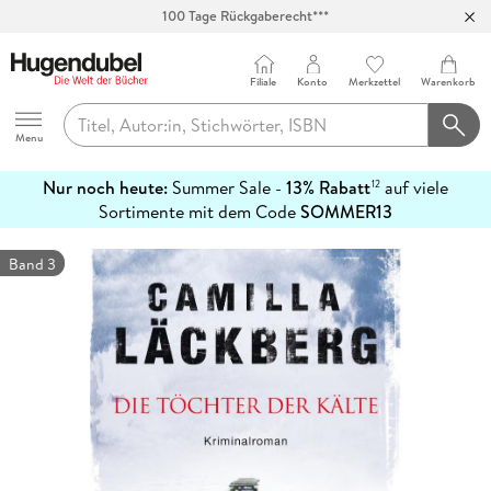
Abholung in über 100 Filialen
Filiale
Konto
Merkzettel
Warenkorb
Hugendubel
Menu
Nur noch heute:
Summer Sale -
13% Rabatt
auf viele
12
mehr
Sortimente mit dem Code
SOMMER13
erfahren
Band 3