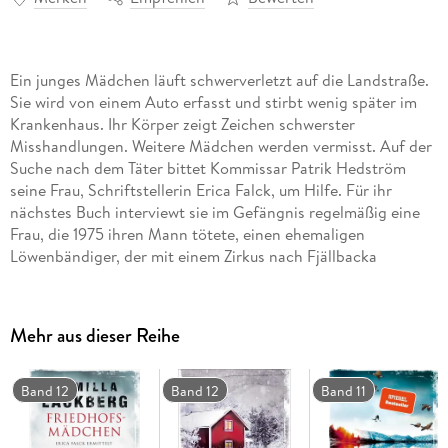
Ein junges Mädchen läuft schwerverletzt auf die Landstraße.
Sie wird von einem Auto erfasst und stirbt wenig später im
Krankenhaus. Ihr Körper zeigt Zeichen schwerster
Misshandlungen. Weitere Mädchen werden vermisst. Auf der
Suche nach dem Täter bittet Kommissar Patrik Hedström
seine Frau, Schriftstellerin Erica Falck, um Hilfe. Für ihr
nächstes Buch interviewt sie im Gefängnis regelmäßig eine
Frau, die 1975 ihren Mann tötete, einen ehemaligen
Löwenbändiger, der mit einem Zirkus nach Fjällbacka
gekommen war. Ihr Mordmotiv: Er hatte die gemeinsame,
ungewöhnlich wilde Tochter im Keller angekettet, weil er
ihrer nicht Herr wurde. Patrik erhofft sich Hinweise auf die
Mehr aus dieser Reihe
Psyche von Menschen, die in der Lage sind, Kindern so etwas
anzutun. Doch je länger Erica mit der Verurteilten spricht, um
so deutlicher wird, dass die Dinge damals anders gewesen
Band 12
Band 12
Band 11
sein müssen. Erica verfolgt der Gedanke, bei ihr irgendetwas
übersehen zu haben.