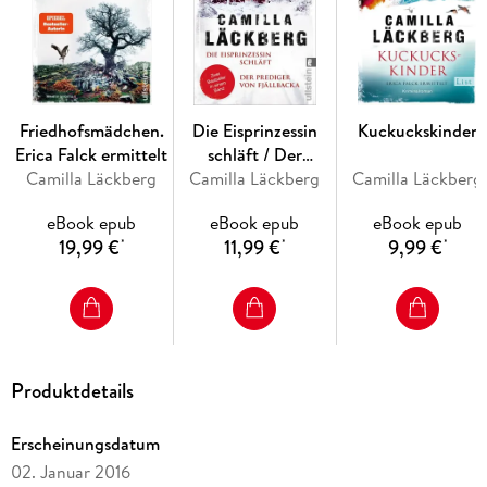
Friedhofsmädchen.
Die Eisprinzessin
Kuckuckskinder
Erica Falck ermittelt
schläft / Der
Camilla Läckberg
Camilla Läckberg
Prediger von
Camilla Läckberg
Fjällbacka
eBook epub
eBook epub
eBook epub
19,99 €
11,99 €
9,99 €
*
*
*
Produktdetails
Erscheinungsdatum
02. Januar 2016