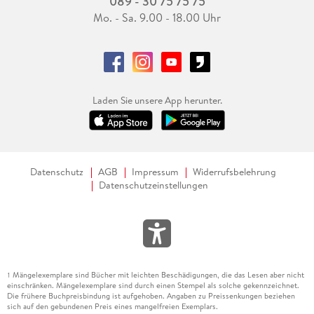
089 - 30 75 75 75
Mo. - Sa. 9.00 - 18.00 Uhr
Laden Sie unsere App herunter.
Datenschutz
AGB
Impressum
Widerrufsbelehrung
Datenschutzeinstellungen
Mängelexemplare sind Bücher mit leichten Beschädigungen, die das Lesen aber nicht
1
einschränken. Mängelexemplare sind durch einen Stempel als solche gekennzeichnet.
Die frühere Buchpreisbindung ist aufgehoben. Angaben zu Preissenkungen beziehen
sich auf den gebundenen Preis eines mangelfreien Exemplars.