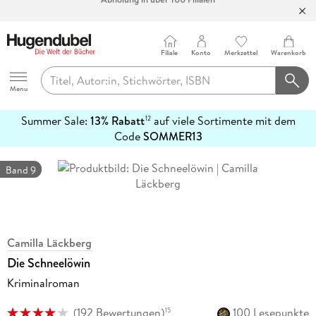
Bücher versandkostenfrei*
100 Tage Rückgaberecht***
Abholung in über 100 Filialen
Filiale
Konto
Merkzettel
Warenkorb
Hugendubel
Menu
Summer Sale:
13% Rabatt
auf viele Sortimente mit dem
12
mehr
Code
SOMMER13
erfahren
Band 9
Camilla Läckberg
Die Schneelöwin
Kriminalroman
(
192 Bewertungen
)
100 Lesepunkte
15