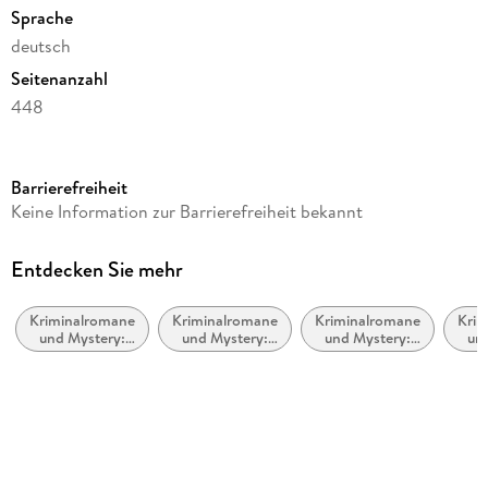
Sprache
deutsch
Seitenanzahl
448
Dateigröße
4,51 MB
Barrierefreiheit
Reihe
Keine Information zur Barrierefreiheit bekannt
Erica Falck und Patrik Hedström / Fjällbacka, 9
Autor/Autorin
Entdecken Sie mehr
Camilla Läckberg
Kriminalromane
Kriminalromane
Kriminalromane
Krim
Übersetzung
und Mystery:
und Mystery:
und Mystery:
un
Katrin Frey
weibliche
Cosy Mystery
Polizeiarbeit &
Erm
Ermittler
Forensik
Verlag/Hersteller
Ullstein Ebooks
Originalsprache
schwedisch