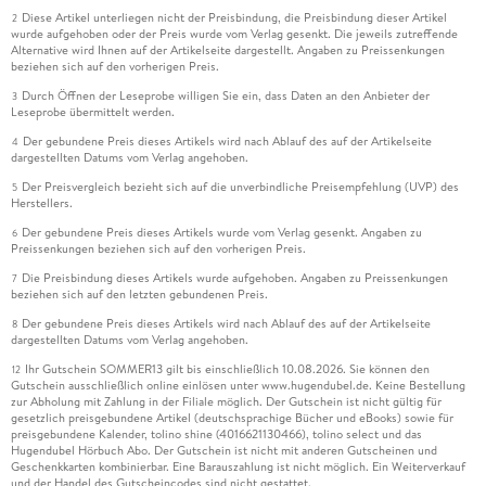
Diese Artikel unterliegen nicht der Preisbindung, die Preisbindung dieser Artikel
2
wurde aufgehoben oder der Preis wurde vom Verlag gesenkt. Die jeweils zutreffende
Alternative wird Ihnen auf der Artikelseite dargestellt. Angaben zu Preissenkungen
beziehen sich auf den vorherigen Preis.
Durch Öffnen der Leseprobe willigen Sie ein, dass Daten an den Anbieter der
3
Leseprobe übermittelt werden.
Der gebundene Preis dieses Artikels wird nach Ablauf des auf der Artikelseite
4
dargestellten Datums vom Verlag angehoben.
Der Preisvergleich bezieht sich auf die unverbindliche Preisempfehlung (UVP) des
5
Herstellers.
Der gebundene Preis dieses Artikels wurde vom Verlag gesenkt. Angaben zu
6
Preissenkungen beziehen sich auf den vorherigen Preis.
Die Preisbindung dieses Artikels wurde aufgehoben. Angaben zu Preissenkungen
7
beziehen sich auf den letzten gebundenen Preis.
Der gebundene Preis dieses Artikels wird nach Ablauf des auf der Artikelseite
8
dargestellten Datums vom Verlag angehoben.
Ihr Gutschein SOMMER13 gilt bis einschließlich 10.08.2026. Sie können den
12
Gutschein ausschließlich online einlösen unter www.hugendubel.de. Keine Bestellung
zur Abholung mit Zahlung in der Filiale möglich. Der Gutschein ist nicht gültig für
gesetzlich preisgebundene Artikel (deutschsprachige Bücher und eBooks) sowie für
preisgebundene Kalender, tolino shine (4016621130466), tolino select und das
Hugendubel Hörbuch Abo. Der Gutschein ist nicht mit anderen Gutscheinen und
Geschenkkarten kombinierbar. Eine Barauszahlung ist nicht möglich. Ein Weiterverkauf
und der Handel des Gutscheincodes sind nicht gestattet.