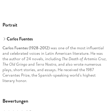
Portrait
Carlos Fuentes
Carlos Fuentes (1928-2012)
was one of the most influential
and celebrated voices in Latin American literature. He was
the author of 24 novels, including
The Death of Artemio Cruz
,
The Old Gringo
and
Terra Nostra
, and also wrote numerous
plays, short stories, and essays. He received the 1987
Cervantes Prize, the Spanish-speaking world's highest
literary honor.
Fuentes was born in Panama City, the son of Mexican
Bewertungen
parents, and moved to Mexico as a teenager. He served as an
ambassador to England and France, and taught at