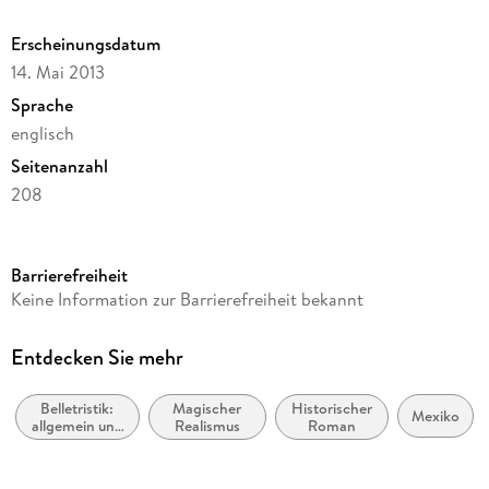
Erscheinungsdatum
14. Mai 2013
Sprache
englisch
Seitenanzahl
208
Dateigröße
0,29 MB
Barrierefreiheit
Reihe
Keine Information zur Barrierefreiheit bekannt
FSG Classics
Autor/Autorin
Entdecken Sie mehr
Carlos Fuentes
Belletristik:
Magischer
Historischer
Übersetzung
Mexiko
allgemein und
Realismus
Roman
Margaret Sayers Peden
literarisch,
nicht nach
Verlag/Hersteller
Genre