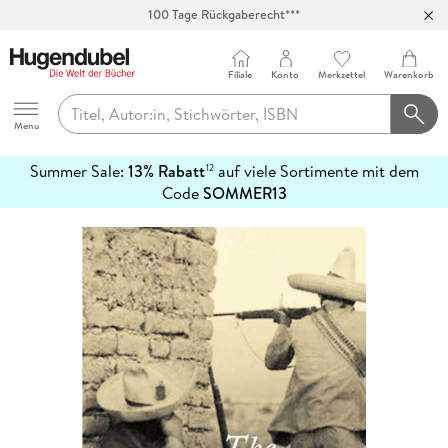
100 Tage Rückgaberecht***
Abholung in über 100 Filialen
Filiale
Konto
Merkzettel
Warenkorb
Hugendubel
Menu
Summer Sale:
13% Rabatt
auf viele Sortimente mit dem
12
mehr
Code
SOMMER13
erfahren