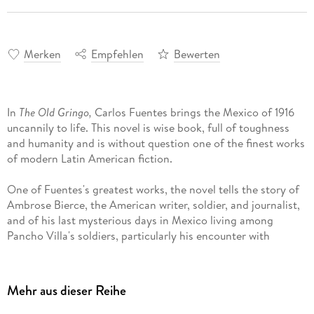
Merken
Empfehlen
Bewerten
In
The Old Gringo,
Carlos Fuentes brings the Mexico of 1916
uncannily to life. This novel is wise book, full of toughness
and humanity and is without question one of the finest works
of modern Latin American fiction.
One of Fuentes's greatest works, the novel tells the story of
Ambrose Bierce, the American writer, soldier, and journalist,
and of his last mysterious days in Mexico living among
Pancho Villa's soldiers, particularly his encounter with
General Tomas Arroyo. In the end, the incompatibility of the
two countries (or, paradoxically, their intimacy) claims both
men, in a novel that is, most of all, about the tragic history of
Mehr aus dieser Reihe
two cultures in conflict.