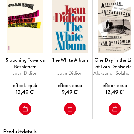
Slouching Towards
The White Album
One Day in the Lif
Bethlehem
of Ivan Denisovic
Joan Didion
Joan Didion
Aleksa
eBook epub
eBook epub
eBook epub
12,49 €
9,49 €
12,49 €
*
*
*
Produktdetails