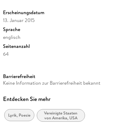
Erscheinungsdatum
13. Januar 2015
Sprache
englisch
Seitenanzahl
64
Dateigröße
0,10 MB
Barrierefreiheit
Reihe
Keine Information zur Barrierefreiheit bekannt
FSG Classics
Autor/Autorin
Entdecken Sie mehr
Elizabeth Bishop
Vereinigte Staaten
Verlag/Hersteller
Lyrik, Poesie
von Amerika, USA
Farrar, Straus and Giroux
Kopierschutz