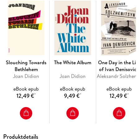
Slouching Towards
The White Album
One Day in the Lif
Bethlehem
of Ivan Denisovic
Joan Didion
Joan Didion
Aleksa
eBook epub
eBook epub
eBook epub
12,49 €
9,49 €
12,49 €
*
*
*
Produktdetails