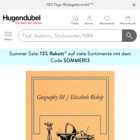
Abholung in über 100 Filialen
Filiale
Konto
Merkzettel
Warenkorb
Hugendubel
Menu
Summer Sale:
13% Rabatt
auf viele Sortimente mit dem
12
mehr
Code
SOMMER13
erfahren