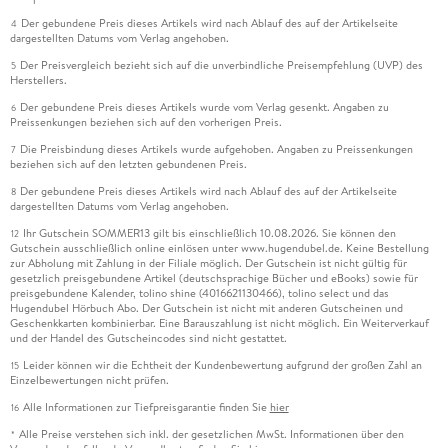
Der gebundene Preis dieses Artikels wird nach Ablauf des auf der Artikelseite
4
dargestellten Datums vom Verlag angehoben.
Der Preisvergleich bezieht sich auf die unverbindliche Preisempfehlung (UVP) des
5
Herstellers.
Der gebundene Preis dieses Artikels wurde vom Verlag gesenkt. Angaben zu
6
Preissenkungen beziehen sich auf den vorherigen Preis.
Die Preisbindung dieses Artikels wurde aufgehoben. Angaben zu Preissenkungen
7
beziehen sich auf den letzten gebundenen Preis.
Der gebundene Preis dieses Artikels wird nach Ablauf des auf der Artikelseite
8
dargestellten Datums vom Verlag angehoben.
Ihr Gutschein SOMMER13 gilt bis einschließlich 10.08.2026. Sie können den
12
Gutschein ausschließlich online einlösen unter www.hugendubel.de. Keine Bestellung
zur Abholung mit Zahlung in der Filiale möglich. Der Gutschein ist nicht gültig für
gesetzlich preisgebundene Artikel (deutschsprachige Bücher und eBooks) sowie für
preisgebundene Kalender, tolino shine (4016621130466), tolino select und das
Hugendubel Hörbuch Abo. Der Gutschein ist nicht mit anderen Gutscheinen und
Geschenkkarten kombinierbar. Eine Barauszahlung ist nicht möglich. Ein Weiterverkauf
und der Handel des Gutscheincodes sind nicht gestattet.
Leider können wir die Echtheit der Kundenbewertung aufgrund der großen Zahl an
15
Einzelbewertungen nicht prüfen.
Alle Informationen zur Tiefpreisgarantie finden Sie
hier
16
Alle Preise verstehen sich inkl. der gesetzlichen MwSt. Informationen über den
*