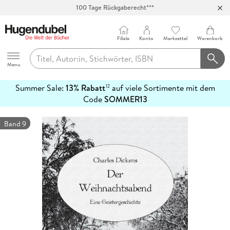
100 Tage Rückgaberecht***
Abholung in über 100 Filialen
Filiale
Konto
Merkzettel
Warenkorb
Hugendubel
Menu
Summer Sale:
13% Rabatt
auf viele Sortimente mit dem
12
mehr
Code
SOMMER13
erfahren
Band 9