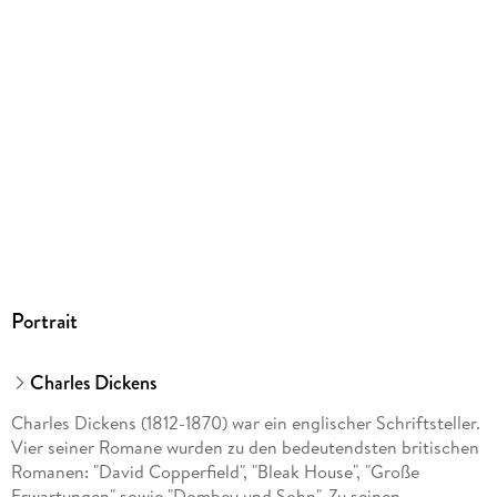
ISBN
9783734781445
Portrait
Charles Dickens
Charles Dickens (1812-1870) war ein englischer Schriftsteller.
Vier seiner Romane wurden zu den bedeutendsten britischen
Romanen: "David Copperfield", "Bleak House", "Große
Erwartungen" sowie "Dombey und Sohn". Zu seinen