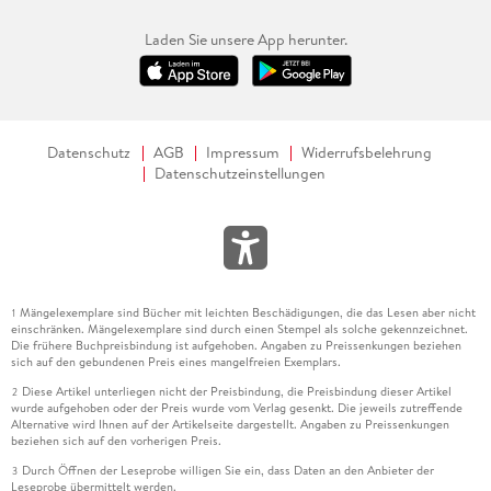
Laden Sie unsere App herunter.
Datenschutz
AGB
Impressum
Widerrufsbelehrung
Datenschutzeinstellungen
Mängelexemplare sind Bücher mit leichten Beschädigungen, die das Lesen aber nicht
1
einschränken. Mängelexemplare sind durch einen Stempel als solche gekennzeichnet.
Die frühere Buchpreisbindung ist aufgehoben. Angaben zu Preissenkungen beziehen
sich auf den gebundenen Preis eines mangelfreien Exemplars.
Diese Artikel unterliegen nicht der Preisbindung, die Preisbindung dieser Artikel
2
wurde aufgehoben oder der Preis wurde vom Verlag gesenkt. Die jeweils zutreffende
Alternative wird Ihnen auf der Artikelseite dargestellt. Angaben zu Preissenkungen
beziehen sich auf den vorherigen Preis.
Durch Öffnen der Leseprobe willigen Sie ein, dass Daten an den Anbieter der
3
Leseprobe übermittelt werden.