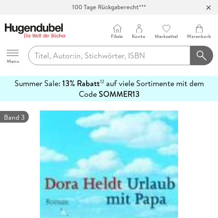
Abholung in über 100 Filialen
Filiale
Konto
Merkzettel
Warenkorb
Hugendubel
Menu
Summer Sale:
13% Rabatt
auf viele Sortimente mit dem
12
mehr
Code
SOMMER13
erfahren
Band 3