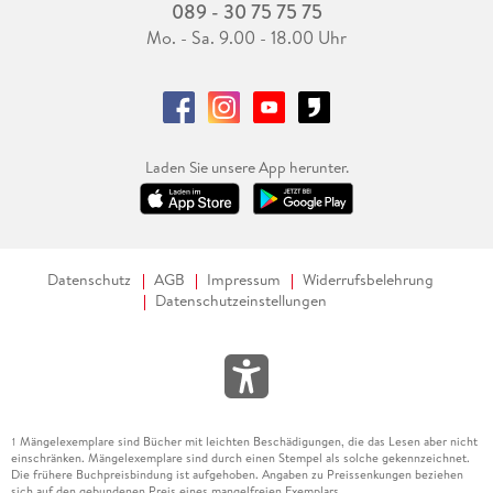
089 - 30 75 75 75
Mo. - Sa. 9.00 - 18.00 Uhr
Laden Sie unsere App herunter.
Datenschutz
AGB
Impressum
Widerrufsbelehrung
Datenschutzeinstellungen
Mängelexemplare sind Bücher mit leichten Beschädigungen, die das Lesen aber nicht
1
einschränken. Mängelexemplare sind durch einen Stempel als solche gekennzeichnet.
Die frühere Buchpreisbindung ist aufgehoben. Angaben zu Preissenkungen beziehen
sich auf den gebundenen Preis eines mangelfreien Exemplars.