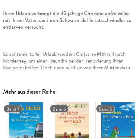
Ihren Urlaub verbringt die 45-jährige Christine unfreiwillig
mit ihrem Vater, der ihren Schwarm als Heiratsschwindler zu
entlarven versucht.
Es sollte ein toller Urlaub werden: Christine (45) will nach
Norderney, um einer Freundin bei der Renovierung ihrer
Kneipe zu helfen. Doch dann wird sie von ihrer Mutter dazu
verdonnert, ihren Vater mitzunehmen. Kaum sind sie dort,
übernimmt Heinz (73) auch sofort das Kommando auf der
Baustelle. Es kommt für Christine aber noch schlimmer, als
Mehr aus dieser Reihe
Papa erfährt, dass auf der Insel nach einem
Heiratsschwindler gefahndet wird. Für Heinz ist klar: Das
muss Johann sein, der mysteriöse Pensionsgast, der
Band 7
Band 6
Band 5
Christines Herz Kapriolen schlagen lässt. Mithilfe von Papas
neuen Freunden - 72, 75, 63 Jahre alt - soll Johann zur
Strecke gebracht werden ...