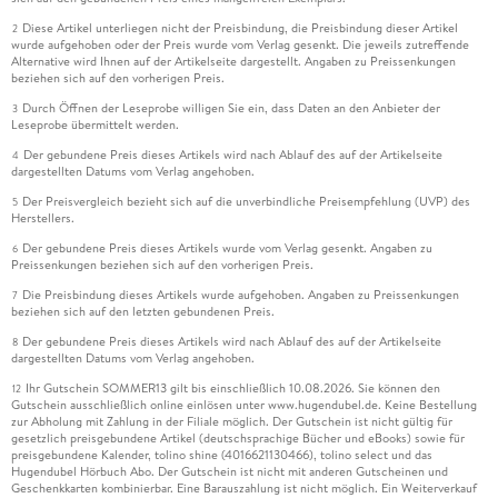
Diese Artikel unterliegen nicht der Preisbindung, die Preisbindung dieser Artikel
2
wurde aufgehoben oder der Preis wurde vom Verlag gesenkt. Die jeweils zutreffende
Alternative wird Ihnen auf der Artikelseite dargestellt. Angaben zu Preissenkungen
beziehen sich auf den vorherigen Preis.
Durch Öffnen der Leseprobe willigen Sie ein, dass Daten an den Anbieter der
3
Leseprobe übermittelt werden.
Der gebundene Preis dieses Artikels wird nach Ablauf des auf der Artikelseite
4
dargestellten Datums vom Verlag angehoben.
Der Preisvergleich bezieht sich auf die unverbindliche Preisempfehlung (UVP) des
5
Herstellers.
Der gebundene Preis dieses Artikels wurde vom Verlag gesenkt. Angaben zu
6
Preissenkungen beziehen sich auf den vorherigen Preis.
Die Preisbindung dieses Artikels wurde aufgehoben. Angaben zu Preissenkungen
7
beziehen sich auf den letzten gebundenen Preis.
Der gebundene Preis dieses Artikels wird nach Ablauf des auf der Artikelseite
8
dargestellten Datums vom Verlag angehoben.
Ihr Gutschein SOMMER13 gilt bis einschließlich 10.08.2026. Sie können den
12
Gutschein ausschließlich online einlösen unter www.hugendubel.de. Keine Bestellung
zur Abholung mit Zahlung in der Filiale möglich. Der Gutschein ist nicht gültig für
gesetzlich preisgebundene Artikel (deutschsprachige Bücher und eBooks) sowie für
preisgebundene Kalender, tolino shine (4016621130466), tolino select und das
Hugendubel Hörbuch Abo. Der Gutschein ist nicht mit anderen Gutscheinen und
Geschenkkarten kombinierbar. Eine Barauszahlung ist nicht möglich. Ein Weiterverkauf