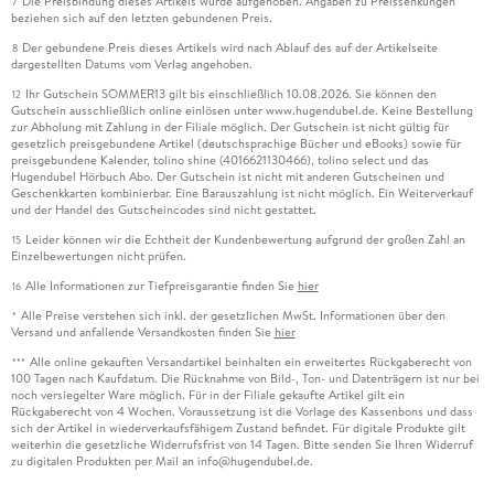
Die Preisbindung dieses Artikels wurde aufgehoben. Angaben zu Preissenkungen
7
beziehen sich auf den letzten gebundenen Preis.
Der gebundene Preis dieses Artikels wird nach Ablauf des auf der Artikelseite
8
dargestellten Datums vom Verlag angehoben.
Ihr Gutschein SOMMER13 gilt bis einschließlich 10.08.2026. Sie können den
12
Gutschein ausschließlich online einlösen unter www.hugendubel.de. Keine Bestellung
zur Abholung mit Zahlung in der Filiale möglich. Der Gutschein ist nicht gültig für
gesetzlich preisgebundene Artikel (deutschsprachige Bücher und eBooks) sowie für
preisgebundene Kalender, tolino shine (4016621130466), tolino select und das
Hugendubel Hörbuch Abo. Der Gutschein ist nicht mit anderen Gutscheinen und
Geschenkkarten kombinierbar. Eine Barauszahlung ist nicht möglich. Ein Weiterverkauf
und der Handel des Gutscheincodes sind nicht gestattet.
Leider können wir die Echtheit der Kundenbewertung aufgrund der großen Zahl an
15
Einzelbewertungen nicht prüfen.
Alle Informationen zur Tiefpreisgarantie finden Sie
hier
16
Alle Preise verstehen sich inkl. der gesetzlichen MwSt. Informationen über den
*
Versand und anfallende Versandkosten finden Sie
hier
Alle online gekauften Versandartikel beinhalten ein erweitertes Rückgaberecht von
***
100 Tagen nach Kaufdatum. Die Rücknahme von Bild-, Ton- und Datenträgern ist nur bei
noch versiegelter Ware möglich. Für in der Filiale gekaufte Artikel gilt ein
Rückgaberecht von 4 Wochen. Voraussetzung ist die Vorlage des Kassenbons und dass
sich der Artikel in wiederverkaufsfähigem Zustand befindet. Für digitale Produkte gilt
weiterhin die gesetzliche Widerrufsfrist von 14 Tagen. Bitte senden Sie Ihren Widerruf
zu digitalen Produkten per Mail an info@hugendubel.de.