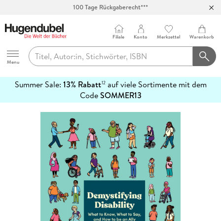
Abholung in über 100 Filialen
Filiale
Konto
Merkzettel
Warenkorb
Hugendubel
Menu
Summer Sale:
13% Rabatt
auf viele Sortimente mit dem
12
mehr
Code
SOMMER13
erfahren