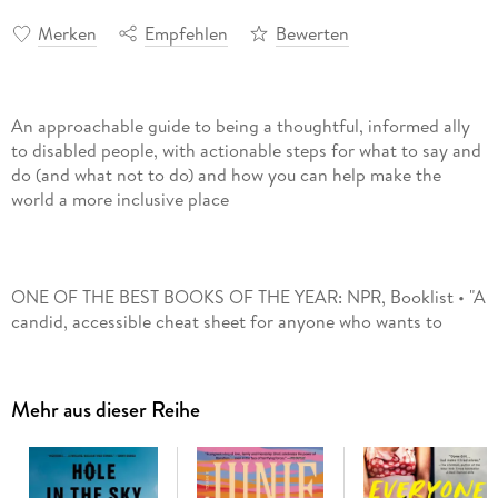
Merken
Empfehlen
Bewerten
An approachable guide to being a thoughtful, informed ally
to disabled people, with actionable steps for what to say and
do (and what not to do) and how you can help make the
ONE OF THE BEST BOOKS OF THE YEAR: NPR, Booklist • "A
candid, accessible cheat sheet for anyone who wants to
thoughtfully join the conversation . . . Emily makes the
intimidating approachable and the complicated clear."-
Rebekah Taussig, author of Sitting Pretty: The View from My
Mehr aus dieser Reihe