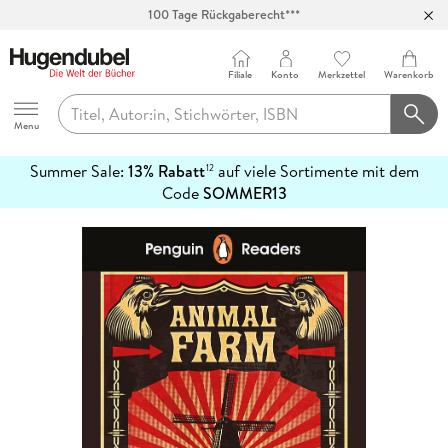
100 Tage Rückgaberecht***
Abholung in über 100 Filialen
Filiale
Konto
Merkzettel
Warenkorb
Hugendubel
Menu
Summer Sale:
13% Rabatt
auf viele Sortimente mit dem
12
mehr
Code
SOMMER13
erfahren