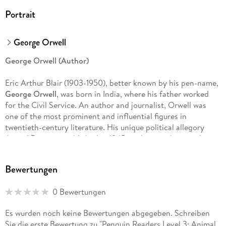
Portrait
George Orwell
George Orwell (Author)
Eric Arthur Blair (1903-1950), better known by his pen-name,
George Orwell
, was born in India, where his father worked
for the Civil Service. An author and journalist, Orwell was
one of the most prominent and influential figures in
twentieth-century literature. His unique political allegory
Animal Farm
was published in 1945, and it was this novel,
together with the dystopia of
Nineteen Eighty-Four
(1949),
which brought him world-wide fame. His novels and non-
Bewertungen
fiction include
Burmese Days, Down and Out in Paris and
London, The Road to Wigan Pier
and
Homage to Catalonia
.
0 Bewertungen
Ladybird (Author)
Es wurden noch keine Bewertungen abgegeben. Schreiben
Sie die erste Bewertung zu "Penguin Readers Level 3: Animal