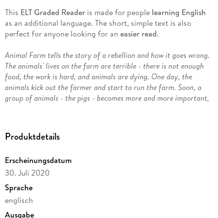
This
ELT Graded Reader
is made for people
learning English
as an additional language. The short, simple text is also
perfect for anyone looking for an
easier read
.
Animal Farm tells the story of a rebellion and how it goes wrong.
The animals' lives on the farm are terrible - there is not enough
food, the work is hard, and animals are dying. One day, the
animals kick out the farmer and start to run the farm. Soon, a
group of animals - the pigs - becomes more and more important,
but things are not better for most of the animals. Life for them is
the same as before.
Produktdetails
Our
Penguin Readers
books include:
Erscheinungsdatum
Simple text
(CEFR-levelled)
30. Juli 2020
Pictures
to help you understand the story
Sprache
Fun
exercises
to help you learn and practise English
englisch
Ausgabe